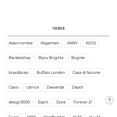
THEMEN
Abercrombie
Allgemein
ANNY
ASOS
Backesshop
Bijou Brigitte
Bogner
brasi&brasi
Buffalo London
Casa di falcone
Casio
catrice
Dawanda
Depot
design3000
Esprit
Essie
Forever 21
Gucci
H&M
Headhunter
HuM
H u M