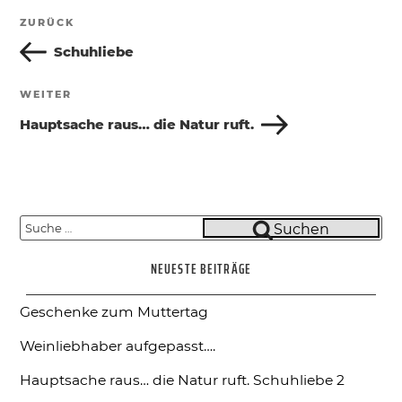
Beitragsnavigation
ZURÜCK
Vorheriger
Beitrag
Schuhliebe
WEITER
Nächster
Beitrag
Hauptsache raus… die Natur ruft.
Suche
Suchen
nach:
NEUESTE BEITRÄGE
Geschenke zum Muttertag
Weinliebhaber aufgepasst….
Hauptsache raus… die Natur ruft.
Schuhliebe 2