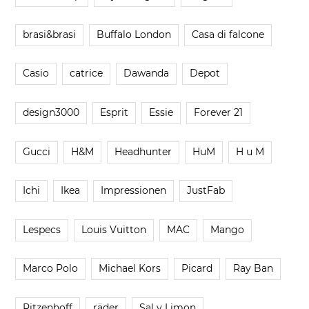
brasi&brasi
Buffalo London
Casa di falcone
Casio
catrice
Dawanda
Depot
design3000
Esprit
Essie
Forever 21
Gucci
H&M
Headhunter
HuM
H u M
Ichi
Ikea
Impressionen
JustFab
Lespecs
Louis Vuitton
MAC
Mango
Marco Polo
Michael Kors
Picard
Ray Ban
Ritzenhoff
räder
Sal y Limon