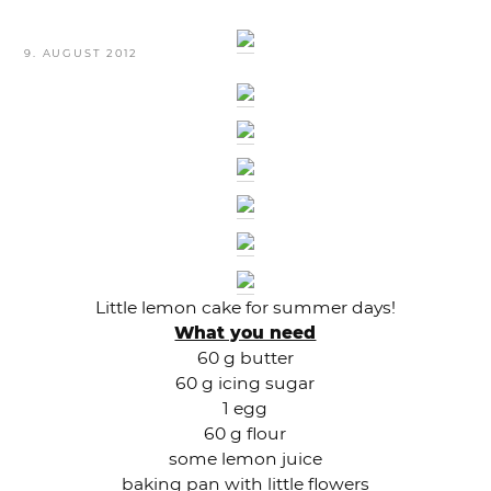
VERÖFFENTLICHT
9. AUGUST 2012
AM
Little lemon cake for summer days!
What you need
60 g butter
60 g icing sugar
1 egg
60 g flour
some lemon juice
baking pan with little flowers