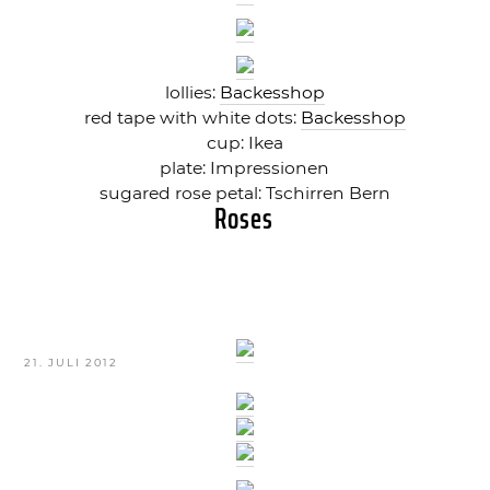
lollies:
Backesshop
red tape with white dots:
Backesshop
cup: Ikea
plate: Impressionen
sugared rose petal: Tschirren Bern
Roses
VERÖFFENTLICHT
21. JULI 2012
AM