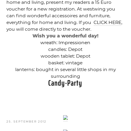
home and living, present my readers a 15 Euro
voucher for a new registration. At westwing you
can find wonderful accessoires and furniture,
everything for home and living. If you
CLICK HERE
,
you will come directly to the voucher.
Wish you a wonderful day!
wreath: Impressionen
candles: Depot
wooden tablet: Depot
basket: vintage
lanterns: bought in several little shops in my
surrounding
Candy-Party
VERÖFFENTLICHT
25. SEPTEMBER 2012
AM