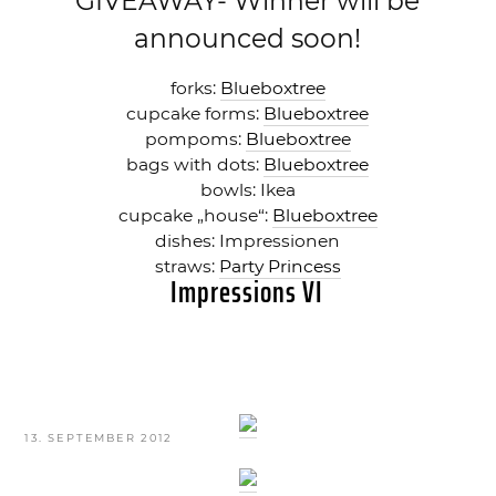
GIVEAWAY- Winner will be
announced soon!
forks :
Blueboxtree
cupcake forms:
Blueboxtree
pompoms:
Blueboxtree
bags with dots:
Blueboxtree
bowls: Ikea
cupcake „house“:
Blueboxtree
dishes: Impressionen
straws:
Party Princess
Impressions VI
VERÖFFENTLICHT
13. SEPTEMBER 2012
AM