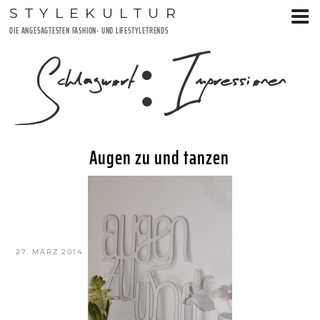
Zum
STYLEKULTUR
Inhalt
DIE ANGESAGTESTEN FASHION- UND LIFESTYLETRENDS
springen
Schlagwort:
Impressionen
Augen zu und tanzen
VERÖFFENTLICHT
27. MÄRZ 2014
AM