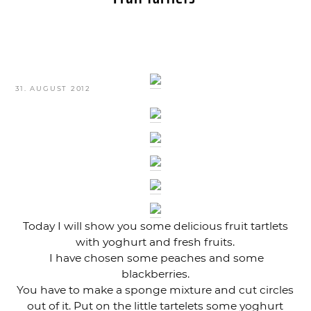
VERÖFFENTLICHT
31. AUGUST 2012
AM
Today I will show you some delicious fruit tartlets
with yoghurt and fresh fruits.
I have chosen some peaches and some
blackberries.
You have to make a sponge mixture and cut circles
out of it. Put on the little tartelets some yoghurt