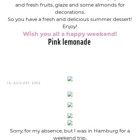
and fresh fruits, glaze and some almonds for
decorations.
So you have a fresh and delicious summer dessert!
Enjoy!
Wish you all a happy weekend!
Pink lemonade
VERÖFFENTLICHT
13. AUGUST 2012
AM
Sorry, for my absence, but I was in Hamburg for a
weekend trip.