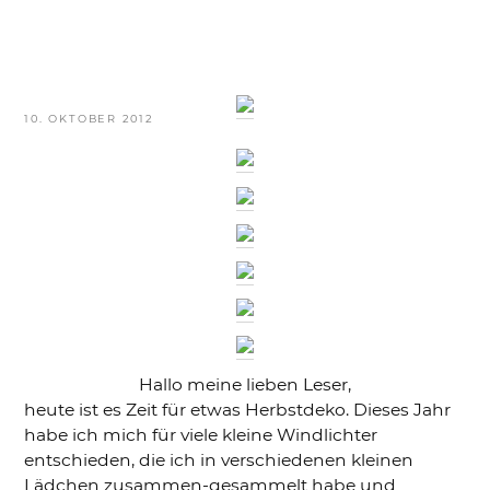
VERÖFFENTLICHT
10. OKTOBER 2012
AM
Hallo meine lieben Leser,
heute ist es Zeit für etwas Herbstdeko. Dieses Jahr
habe ich mich für viele kleine Windlichter
entschieden, die ich in verschiedenen kleinen
Lädchen zusammen-gesammelt habe und