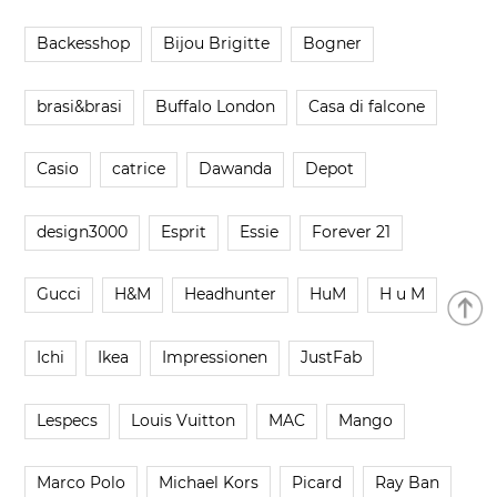
Backesshop
Bijou Brigitte
Bogner
brasi&brasi
Buffalo London
Casa di falcone
Casio
catrice
Dawanda
Depot
design3000
Esprit
Essie
Forever 21
Gucci
H&M
Headhunter
HuM
H u M
Ichi
Ikea
Impressionen
JustFab
Lespecs
Louis Vuitton
MAC
Mango
Marco Polo
Michael Kors
Picard
Ray Ban