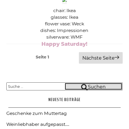
chair: Ikea
glasses: Ikea
flower vase: Weck
dishes: Impressionen
silverware: WMF
Happy Saturday!
Beitragsnavigation
Seite
1
Nächste Seite
Suche
Suchen
nach:
NEUESTE BEITRÄGE
Geschenke zum Muttertag
Weinliebhaber aufgepasst….