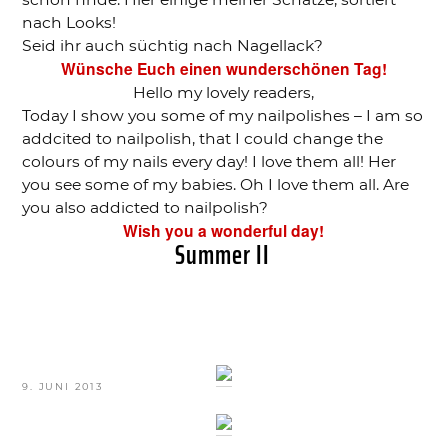
nach Looks!
Seid ihr auch süchtig nach Nagellack?
Wünsche Euch einen wunderschönen Tag!
Hello my lovely readers,
Today I show you some of my nailpolishes – I am so
addcited to nailpolish, that I could change the
colours of my nails every day! I love them all! Her
you see some of my babies. Oh I love them all. Are
you also addicted to nailpolish?
Wish you a wonderful day!
Summer II
VERÖFFENTLICHT
9. JUNI 2013
AM