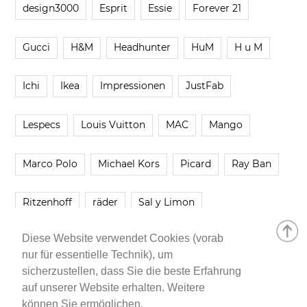
design3000
Esprit
Essie
Forever 21
Gucci
H&M
Headhunter
HuM
H u M
Ichi
Ikea
Impressionen
JustFab
Lespecs
Louis Vuitton
MAC
Mango
Marco Polo
Michael Kors
Picard
Ray Ban
Ritzenhoff
räder
Sal y Limon
Diese Website verwendet Cookies (vorab
Smartbuyglasses
smash!
Steve Madden
nur für essentielle Technik), um
sicherzustellen, dass Sie die beste Erfahrung
Westwing
Younique
Zalando
Zara
auf unserer Website erhalten. Weitere
können Sie ermöglichen.