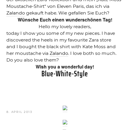
Moustache-Shirt“ von Eleven Paris, das ich via
Zalando
gekauft habe. Wie gefallen Sie Euch?
Wünsche Euch einen wunderschönen Tag!
Hello my lovely readers,
today I show you some of my new pieces. I have
discovered the heels in my favourite Zara store
and I bought the black shirt with Kate Moss and
her moustache via
Zalando
. I love both so much.
Do you also love them?
Wish you a wonderful day!
Blue-White-Style
VERÖFFENTLICHT
8. APRIL 2013
AM