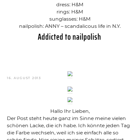
dress: H&M
rings: H&M
sunglasses: H&M
nailpolish: ANNY – scandalicous life in N.Y.
Addicted to nailpolish
VERÖFFENTLICHT
16. AUGUST 2013
AM
Hallo Ihr Lieben,
Der Post steht heute ganz im Sinne meine vielen
schönen Lacke, die ich habe. Ich könnte jeden Tag
die Farbe wechseln, weil ich sie einfach alle so
schön finde. Hier einige meiner Schätze, sortiert