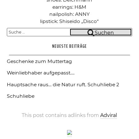
earrings: H&M
nailpolish: ANNY
lipstick: Shiseido „Disco“
Suche
Suchen
nach:
NEUESTE BEITRÄGE
Geschenke zum Muttertag
Weinliebhaber aufgepasst….
Hauptsache raus… die Natur ruft.
Schuhliebe 2
Schuhliebe
This post contains adlinks from
Adviral