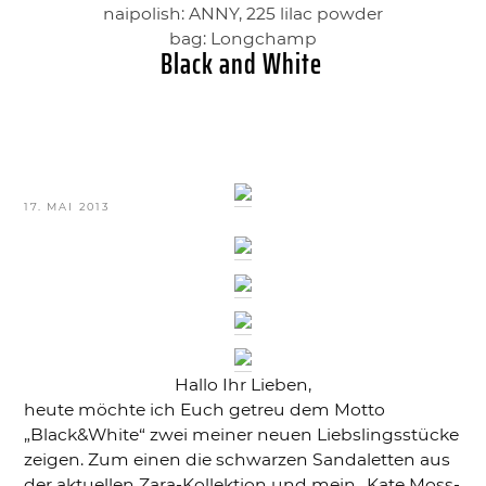
naipolish: ANNY, 225 lilac powder
bag: Longchamp
Black and White
VERÖFFENTLICHT
17. MAI 2013
AM
Hallo Ihr Lieben,
heute möchte ich Euch getreu dem Motto
„Black&White“ zwei meiner neuen Liebslingsstücke
zeigen. Zum einen die schwarzen Sandaletten aus
der aktuellen Zara-Kollektion und mein „Kate Moss-