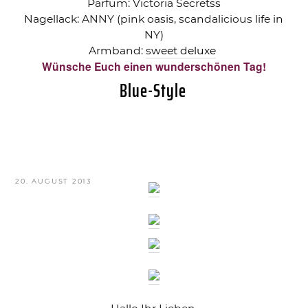
Parfum: Victoria Secretss
Nagellack: ANNY (pink oasis, scandalicious life in
NY)
Armband:
sweet deluxe
Wünsche Euch einen wunderschönen Tag!
Blue-Style
VERÖFFENTLICHT
20. AUGUST 2013
AM