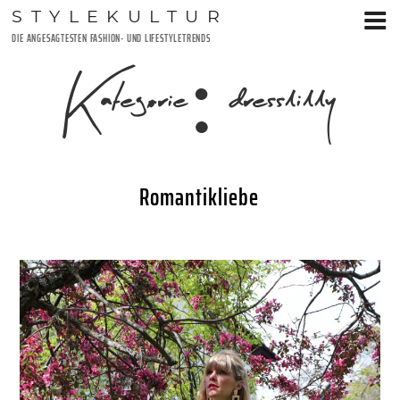
Zum
STYLEKULTUR
Inhalt
DIE ANGESAGTESTEN FASHION- UND LIFESTYLETRENDS
springen
Kategorie:
dresslilly
Romantikliebe
VERÖFFENTLICHT
26. APRIL 2019
AM