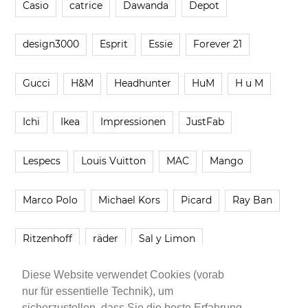
Casio
catrice
Dawanda
Depot
design3000
Esprit
Essie
Forever 21
Gucci
H&M
Headhunter
HuM
H u M
Ichi
Ikea
Impressionen
JustFab
Lespecs
Louis Vuitton
MAC
Mango
Marco Polo
Michael Kors
Picard
Ray Ban
Ritzenhoff
räder
Sal y Limon
Diese Website verwendet Cookies (vorab
Smartbuyglasses
smash!
Steve Madden
nur für essentielle Technik), um
sicherzustellen, dass Sie die beste Erfahrung