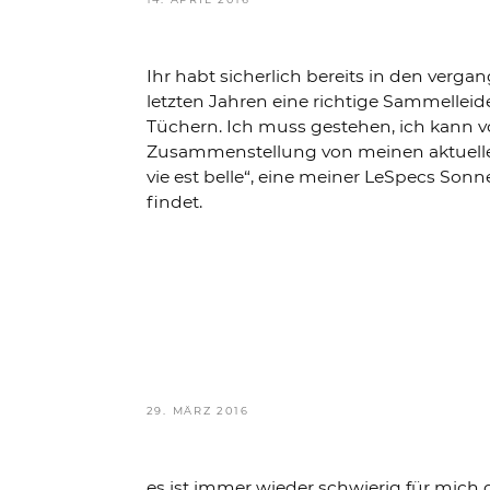
AM
Ihr habt sicherlich bereits in den verg
letzten Jahren eine richtige Sammellei
Tüchern. Ich muss gestehen, ich kann 
Zusammenstellung von meinen aktuelle
vie est belle“, eine meiner LeSpecs Sonn
findet.
VERÖFFENTLICHT
29. MÄRZ 2016
AM
es ist immer wieder schwierig für mich