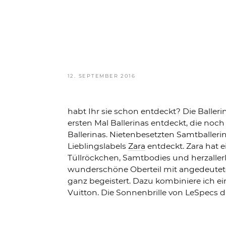
VERÖFFENTLICHT
12. SEPTEMBER 2016
AM
habt Ihr sie schon entdeckt? Die Balle
ersten Mal Ballerinas entdeckt, die noc
Ballerinas. Nietenbesetzten Samtballeri
Lieblingslabels
Zara
entdeckt. Zara hat e
Tüllröckchen, Samtbodies und herzalle
wunderschöne Oberteil mit angedeutet
ganz begeistert. Dazu kombiniere ich 
Vuitton. Die Sonnenbrille von LeSpecs d