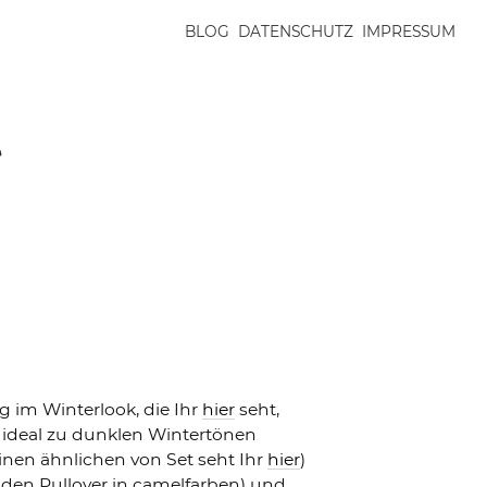
BLOG
DATENSCHUTZ
IMPRESSUM
n
 im Winterlook, die Ihr
hier
seht,
 ideal zu dunklen Wintertönen
inen ähnlichen von Set seht Ihr
hier
)
 den Pullover in camelfarben) und