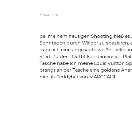
VERÖFFENTLICHT
3. MAI 2016
AM
bei meinem heutigen Shooting hieß es „
Sonntagen durch Wälder zu spazieren,
trage ich eine angesagte weiße Jacke au
Shirt. Zu dem Outfit kombiniere ich Pla
Tasche habe ich meine Louis Vuitton Sp
prangt an der Tasche eine goldene Anan
hier als Teddybär von MARCCAIN.