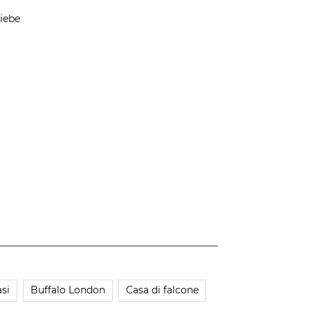
iebe
si
Buffalo London
Casa di falcone