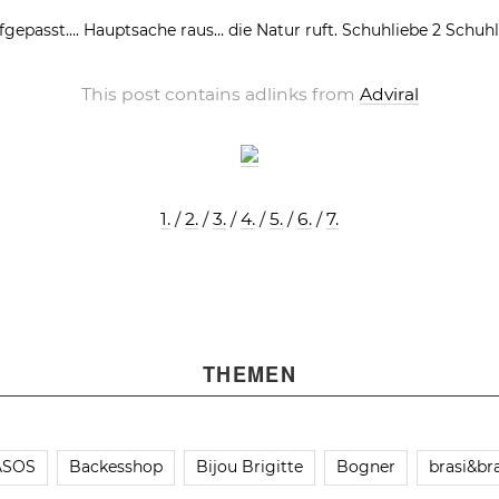
fgepasst….
Hauptsache raus… die Natur ruft.
Schuhliebe 2
Schuhl
This post contains adlinks from
Adviral
1.
/
2.
/
3.
/
4.
/
5.
/
6.
/
7.
THEMEN
ASOS
Backesshop
Bijou Brigitte
Bogner
brasi&bra