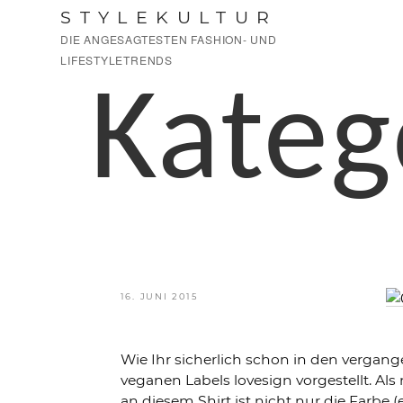
Zum
STYLEKULTUR
Inhalt
DIE ANGESAGTESTEN FASHION- UND
springen
LIFESTYLETRENDS
Kateg
VERÖFFENTLICHT
16. JUNI 2015
AM
Wie Ihr sicherlich schon in den vergan
veganen Labels lovesign vorgestellt. Al
an diesem Shirt ist nicht nur die Farbe