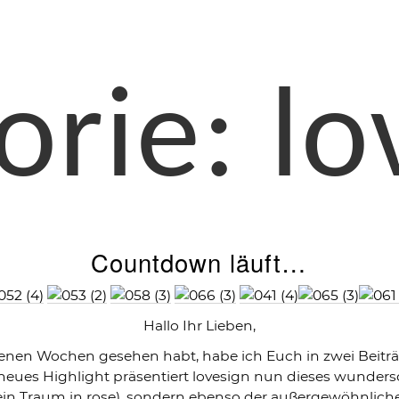
orie:
lo
Countdown läuft…
Hallo Ihr Lieben,
genen Wochen gesehen habt, habe ich Euch in zwei Beitr
s neues Highlight präsentiert lovesign nun dieses wunder
 (ein Traum in rose), sondern ebenso der außergewöhnlic