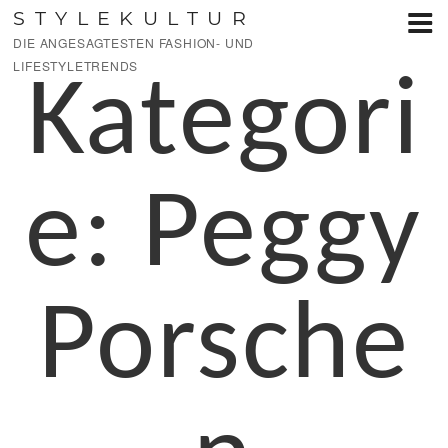
Zum
STYLEKULTUR
Inhalt
DIE ANGESAGTESTEN FASHION- UND
springen
LIFESTYLETRENDS
Kategori
e:
Peggy
Porsche