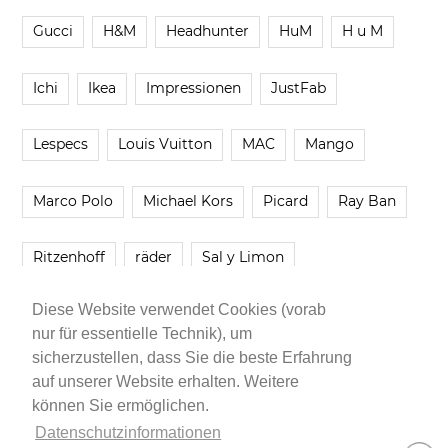
Gucci
H&M
Headhunter
HuM
H u M
Ichi
Ikea
Impressionen
JustFab
Lespecs
Louis Vuitton
MAC
Mango
Marco Polo
Michael Kors
Picard
Ray Ban
Ritzenhoff
räder
Sal y Limon
Diese Website verwendet Cookies (vorab
Smartbuyglasses
smash!
Steve Madden
nur für essentielle Technik), um
sicherzustellen, dass Sie die beste Erfahrung
Westwing
Younique
Zalando
Zara
auf unserer Website erhalten. Weitere
können Sie ermöglichen.
Datenschutzinformationen