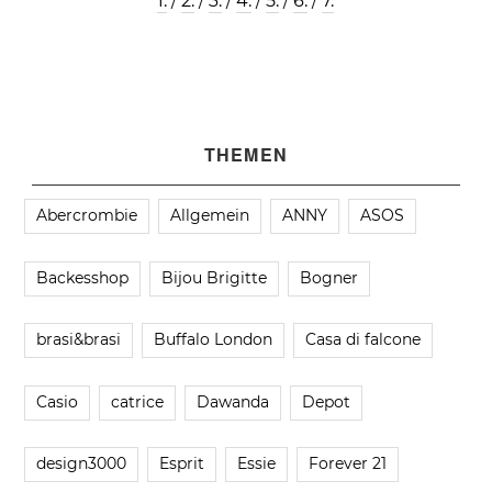
1.
/
2.
/
3.
/
4.
/
5.
/
6.
/
7.
THEMEN
Abercrombie
Allgemein
ANNY
ASOS
Backesshop
Bijou Brigitte
Bogner
brasi&brasi
Buffalo London
Casa di falcone
Casio
catrice
Dawanda
Depot
design3000
Esprit
Essie
Forever 21