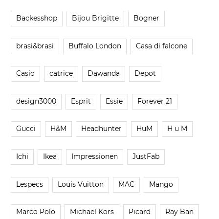
Backesshop
Bijou Brigitte
Bogner
brasi&brasi
Buffalo London
Casa di falcone
Casio
catrice
Dawanda
Depot
design3000
Esprit
Essie
Forever 21
Gucci
H&M
Headhunter
HuM
H u M
Ichi
Ikea
Impressionen
JustFab
Lespecs
Louis Vuitton
MAC
Mango
Marco Polo
Michael Kors
Picard
Ray Ban