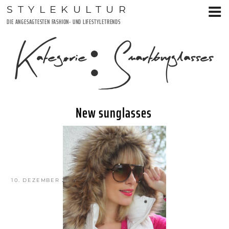
Zum
STYLEKULTUR
Inhalt
DIE ANGESAGTESTEN FASHION- UND LIFESTYLETRENDS
springen
Kategorie:
Smartbuyglasses
New sunglasses
VERÖFFENTLICHT
10. DEZEMBER 2014
AM