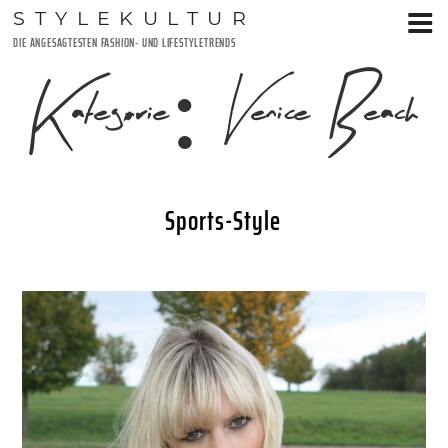
Zum
STYLEKULTUR
Inhalt
DIE ANGESAGTESTEN FASHION- UND LIFESTYLETRENDS
springen
Kategorie:
Venice Beach
Sports-Style
VERÖFFENTLICHT
12. OKTOBER 2015
AM