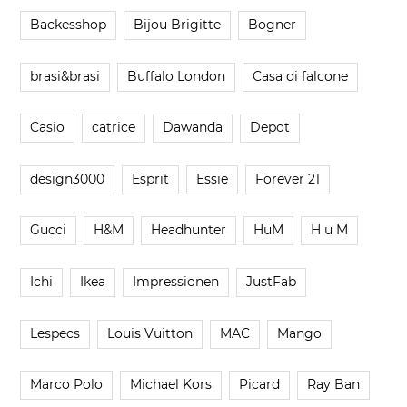
Backesshop
Bijou Brigitte
Bogner
brasi&brasi
Buffalo London
Casa di falcone
Casio
catrice
Dawanda
Depot
design3000
Esprit
Essie
Forever 21
Gucci
H&M
Headhunter
HuM
H u M
Ichi
Ikea
Impressionen
JustFab
Lespecs
Louis Vuitton
MAC
Mango
Marco Polo
Michael Kors
Picard
Ray Ban