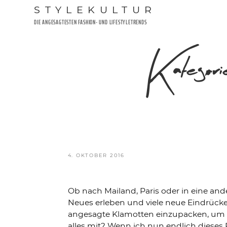
Zum
STYLEKULTUR
Inhalt
DIE ANGESAGTESTEN FASHION- UND LIFESTYLETRENDS
springen
Katego
VERÖFFENTLICHT
4. OKTOBER 2016
AM
Ob nach Mailand, Paris oder in eine and
Neues erleben und viele neue Eindrücke 
angesagte Klamotten einzupacken, um auc
alles mit? Wenn ich nun endlich dieses