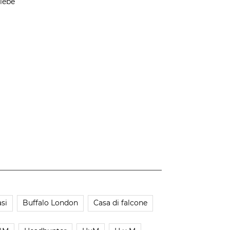
iebe
si
Buffalo London
Casa di falcone