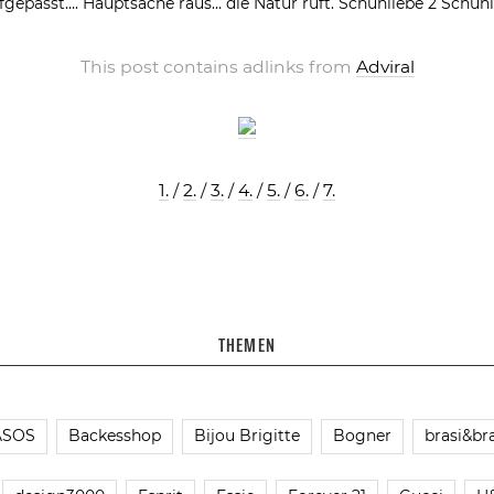
fgepasst….
Hauptsache raus… die Natur ruft.
Schuhliebe 2
Schuhl
This post contains adlinks from
Adviral
1.
/
2.
/
3.
/
4.
/
5.
/
6.
/
7.
THEMEN
ASOS
Backesshop
Bijou Brigitte
Bogner
brasi&bra