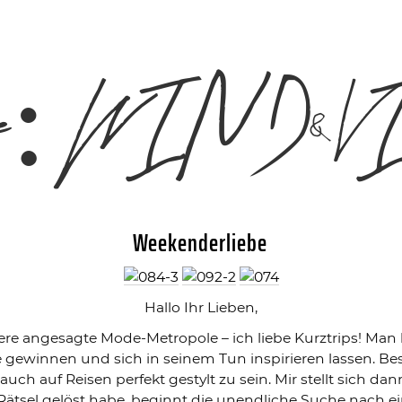
rie:
WIND&VI
Weekenderliebe
Hallo Ihr Lieben,
ere angesagte Mode-Metropole – ich liebe Kurztrips! Man 
gewinnen und sich in seinem Tun inspirieren lassen. Beso
h auf Reisen perfekt gestylt zu sein. Mir stellt sich da
 Rätsel gelöst habe, beginnt die unendliche Suche nach 