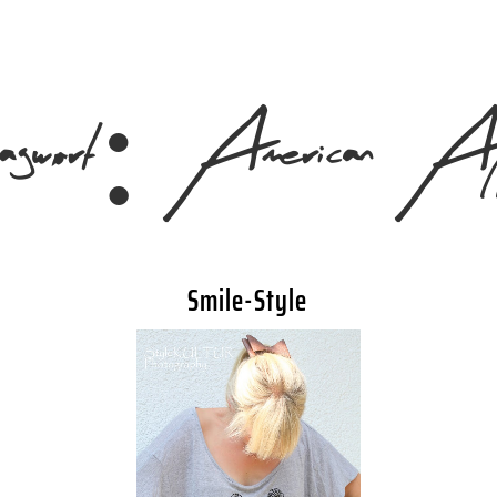
agwort:
American App
Smile-Style