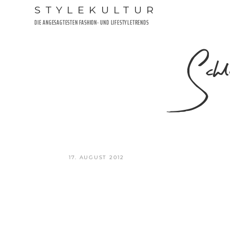
Zum
STYLEKULTUR
Inhalt
DIE ANGESAGTESTEN FASHION- UND LIFESTYLETRENDS
springen
Schl
VERÖFFENTLICHT
17. AUGUST 2012
AM