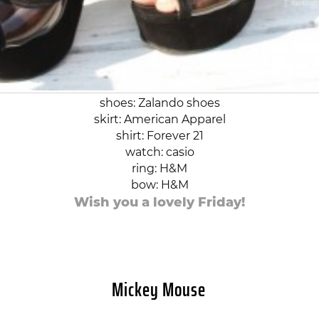
shoes: Zalando shoes
skirt: American Apparel
shirt: Forever 21
watch: casio
ring: H&M
bow: H&M
Wish you a lovely Friday!
Mickey Mouse