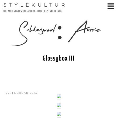
Zum
STYLEKULTUR
Inhalt
DIE ANGESAGTESTEN FASHION- UND LIFESTYLETRENDS
springen
Schlagwort:
Aussie
Glossybox III
VERÖFFENTLICHT
22. FEBRUAR 2013
AM