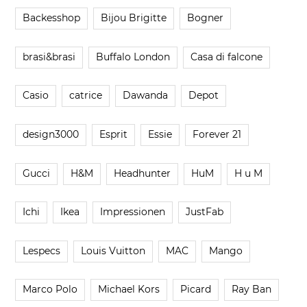
Backesshop
Bijou Brigitte
Bogner
brasi&brasi
Buffalo London
Casa di falcone
Casio
catrice
Dawanda
Depot
design3000
Esprit
Essie
Forever 21
Gucci
H&M
Headhunter
HuM
H u M
Ichi
Ikea
Impressionen
JustFab
Lespecs
Louis Vuitton
MAC
Mango
Marco Polo
Michael Kors
Picard
Ray Ban