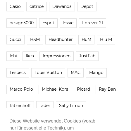
Casio
catrice
Dawanda
Depot
design3000
Esprit
Essie
Forever 21
Gucci
H&M
Headhunter
HuM
H u M
Ichi
Ikea
Impressionen
JustFab
Lespecs
Louis Vuitton
MAC
Mango
Marco Polo
Michael Kors
Picard
Ray Ban
Ritzenhoff
räder
Sal y Limon
Diese Website verwendet Cookies (vorab
Smartbuyglasses
smash!
Steve Madden
nur für essentielle Technik), um