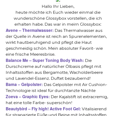
Hallo Ihr Lieben,
heute möchte ich Euch wieder einmal die
wunderschöne Glossybox vorstellen, die ich
erhalten habe. Das war in meirn Glossybox:
Avene – Thermalwasser:
Das Thermalwasser aus
der Quelle in Avene ist reich an Spurenelementen,
wirkt hautberuhigend und pflegt die Haut
geschmeidig schön. Mein absoluter Favorit- wie
eine frische Meeresbrise.
Balance Me – Super Toning Body Wash:
Die
Durschcreme auf natürlicher Ölbasis pflegt mit
Inhaltsstoffen aus Bergamotte, Wacholderbeere
und Lavendel-Essenz. Duftet bezaubernd!
Bama – Gelpolster:
Das Gelpolster mit Air Cushion-
Technologie ist ideal für durchtanzte Nächte
Zoeva – Graphic Eyes:
Der Kajalstift ist extracremig,
hat eine tolle Farbe- superschön!
Beautybird – Fly high! Active Foot Gel:
Vitalisierend
für strapazierte Füße und Beine mit Inhaltsstoffen