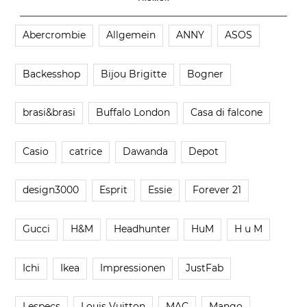
Abercrombie
Allgemein
ANNY
ASOS
Backesshop
Bijou Brigitte
Bogner
brasi&brasi
Buffalo London
Casa di falcone
Casio
catrice
Dawanda
Depot
design3000
Esprit
Essie
Forever 21
Gucci
H&M
Headhunter
HuM
H u M
Ichi
Ikea
Impressionen
JustFab
Lespecs
Louis Vuitton
MAC
Mango