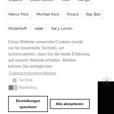
Marco Polo
Michael Kors
Picard
Ray Ban
Ritzenhoff
räder
Sal y Limon
Diese Website verwendet Cookies (vorab
Smartbuyglasses
smash!
Steve Madden
nur für essentielle Technik), um
sicherzustellen, dass Sie die beste Erfahrung
Westwing
Younique
Zalando
Zara
auf unserer Website erhalten. Weitere
können Sie ermöglichen.
Datenschutzinformationen
Technik
Marketing
Impressum
•
Datenschutzerklärung
© 2020 Dr. Sarah Schwab-Jung
Einstellungen
Alle akzeptieren
speichern