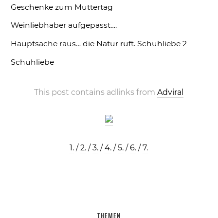
Geschenke zum Muttertag
Weinliebhaber aufgepasst….
Hauptsache raus… die Natur ruft.
Schuhliebe 2
Schuhliebe
This post contains adlinks from
Adviral
1.
/
2.
/
3.
/
4.
/
5.
/
6.
/
7.
THEMEN