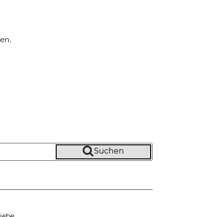
en.
Suchen
iebe