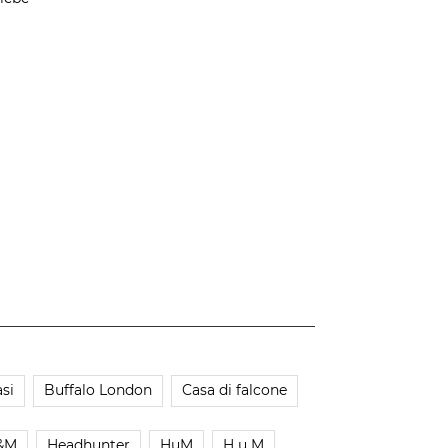
si
Buffalo London
Casa di falcone
&M
Headhunter
HuM
H u M