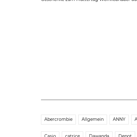
Abercrombie
Allgemein
ANNY
Casio
catrice
Dawanda
Depot