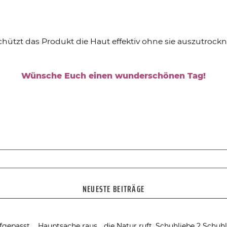
chützt das Produkt die Haut effektiv ohne sie auszutrockn
Wünsche Euch einen wunderschönen Tag!
NEUESTE BEITRÄGE
fgepasst….
Hauptsache raus… die Natur ruft.
Schuhliebe 2
Schuhl