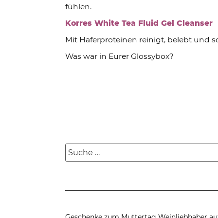
fühlen.
Korres White Tea Fluid Gel Cleanser
Mit Haferproteinen reinigt, belebt und s
Was war in Eurer Glossybox?
Suche
nach:
Geschenke zum Muttertag
Weinliebhaber au