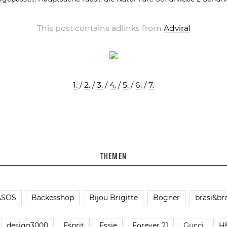
This post contains adlinks from
Adviral
1.
/
2.
/
3.
/
4.
/
5.
/
6.
/
7.
THEMEN
ASOS
Backesshop
Bijou Brigitte
Bogner
brasi&bra
design3000
Esprit
Essie
Forever 21
Gucci
H