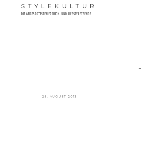
Zum
STYLEKULTUR
Inhalt
DIE ANGESAGTESTEN FASHION- UND LIFESTYLETRENDS
springen
VERÖFFENTLICHT
28. AUGUST 2013
AM