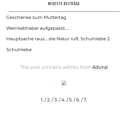
NEUESTE BEITRÄGE
Geschenke zum Muttertag
Weinliebhaber aufgepasst….
Hauptsache raus… die Natur ruft.
Schuhliebe 2
Schuhliebe
This post contains adlinks from
Adviral
1.
/
2.
/
3.
/
4.
/
5.
/
6.
/
7.