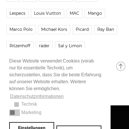
Lespecs
Louis Vuitton
MAC
Mango
Marco Polo
Michael Kors
Picard
Ray Ban
Ritzenhoff
räder
Sal y Limon
Diese Website verwendet Cookies (vorab
Smartbuyglasses
smash!
Steve Madden
nur für essentielle Technik), um
sicherzustellen, dass Sie die beste Erfahrung
Westwing
Younique
Zalando
Zara
auf unserer Website erhalten. Weitere
können Sie ermöglichen.
Datenschutzinformationen
Technik
Marketing
Impressum
•
Datenschutzerklärung
© 2020 Dr. Sarah Schwab-Jung
Einstellungen