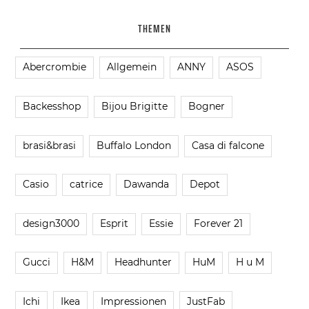
THEMEN
Abercrombie
Allgemein
ANNY
ASOS
Backesshop
Bijou Brigitte
Bogner
brasi&brasi
Buffalo London
Casa di falcone
Casio
catrice
Dawanda
Depot
design3000
Esprit
Essie
Forever 21
Gucci
H&M
Headhunter
HuM
H u M
Ichi
Ikea
Impressionen
JustFab