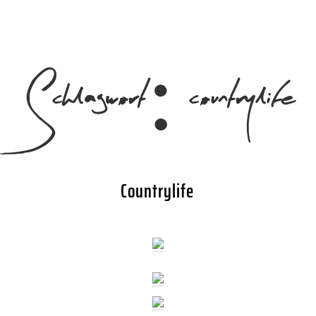
Schlagwort:
countrylife
Countrylife