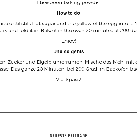
1 teaspoon baking powder
How to do
e until stiff. Put sugar and the yellow of the egg into it
stry and fold it in. Bake it in the oven 20 minutes at 200 de
Enjoy!
Und so gehts
agen. Zucker und Eigelb unterrühren. Mische das Mehl mit
sse. Das ganze 20 Minuten bei 200 Grad im Backofen ba
Viel Spass!
NEUESTE BEITRÄGE