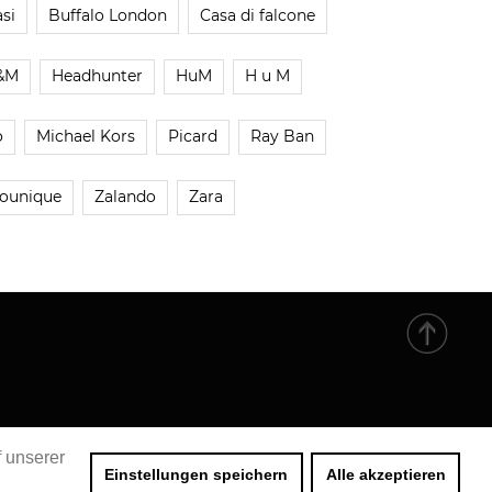
si
Buffalo London
Casa di falcone
&M
Headhunter
HuM
H u M
o
Michael Kors
Picard
Ray Ban
ounique
Zalando
Zara
f unserer
Einstellungen speichern
Alle akzeptieren