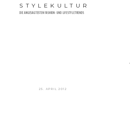
Zum
STYLEKULTUR
Inhalt
DIE ANGESAGTESTEN FASHION- UND LIFESTYLETRENDS
springen
VERÖFFENTLICHT
25. APRIL 2012
AM