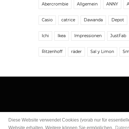
Abercrombie
Allgemein
ANNY
Casio
catrice
Dawanda
Depot
Ichi
Ikea
Impressionen
JustFab
Ritzenhoff
räder
Sal y Limon
Sm
Diese Website verwendet Cookies (vorab nur für essentielle
Website erhalten. Weitere können Sie ermöglichen.
Datens