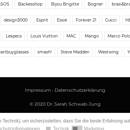
ASOS
Backesshop
Bijou Brigitte
Bogner
brasi&bra
design3000
Esprit
Essie
Forever 21
Gucci
H
Lespecs
Louis Vuitton
MAC
Mango
Marco Pol
artbuyglasses
smash!
Steve Madden
Westwing
Y
Impressum
•
Datenschutzerklärung
© 2020 Dr. Sarah Schwab-Jung
 Technik), um sicherzustellen, dass Sie die beste Erfahrung au
chutzinformationen
Technik
Marketing