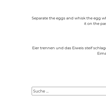
Separate the eggs and whisk the egg whit
it on the pa
Eier trennen und das Eiweis steif schl
Eima
Suche
nach: