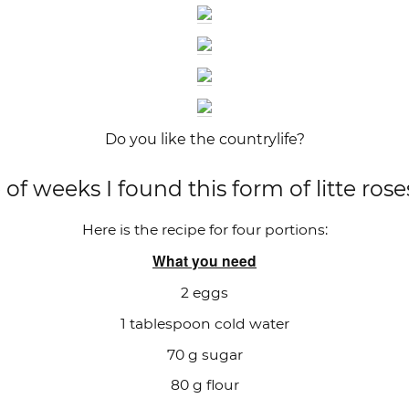
Do you like the countrylife?
 of weeks I found this form of litte ros
Here is the recipe for four portions:
What you need
2 eggs
1 tablespoon cold water
70 g sugar
80 g flour