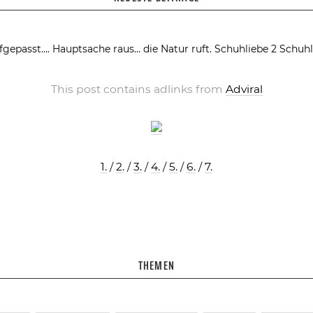
fgepasst….
Hauptsache raus… die Natur ruft.
Schuhliebe 2
Schuhl
This post contains adlinks from
Adviral
1.
/
2.
/
3.
/
4.
/
5.
/
6.
/
7.
THEMEN