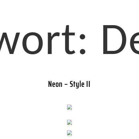
wort:
D
Neon – Style II