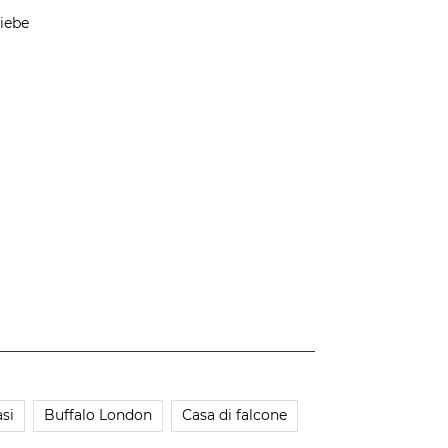
iebe
si
Buffalo London
Casa di falcone