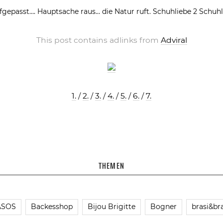
fgepasst….
Hauptsache raus… die Natur ruft.
Schuhliebe 2
Schuhl
This post contains adlinks from
Adviral
1.
/
2.
/
3.
/
4.
/
5.
/
6.
/
7.
THEMEN
ASOS
Backesshop
Bijou Brigitte
Bogner
brasi&bra