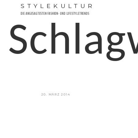
Zum
STYLEKULTUR
Inhalt
DIE ANGESAGTESTEN FASHION- UND LIFESTYLETRENDS
springen
Schlag
VERÖFFENTLICHT
20. MÄRZ 2014
AM