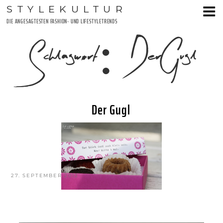
Zum
STYLEKULTUR
Inhalt
DIE ANGESAGTESTEN FASHION- UND LIFESTYLETRENDS
springen
Schlagwort:
DerGugl
Der Gugl
VERÖFFENTLICHT
27. SEPTEMBER 2012
AM