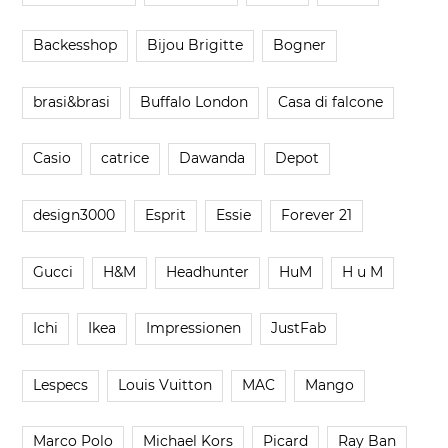
Backesshop
Bijou Brigitte
Bogner
brasi&brasi
Buffalo London
Casa di falcone
Casio
catrice
Dawanda
Depot
design3000
Esprit
Essie
Forever 21
Gucci
H&M
Headhunter
HuM
H u M
Ichi
Ikea
Impressionen
JustFab
Lespecs
Louis Vuitton
MAC
Mango
Marco Polo
Michael Kors
Picard
Ray Ban