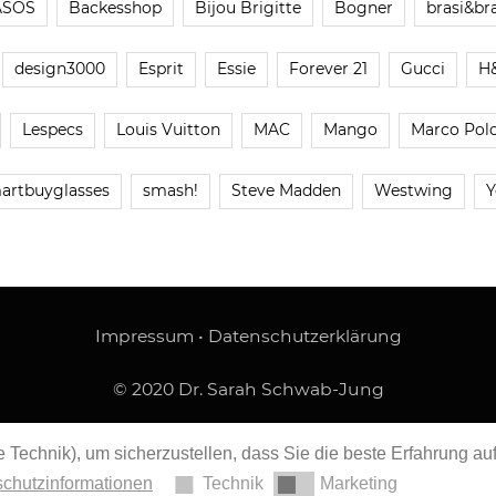
ASOS
Backesshop
Bijou Brigitte
Bogner
brasi&bra
design3000
Esprit
Essie
Forever 21
Gucci
H
Lespecs
Louis Vuitton
MAC
Mango
Marco Pol
artbuyglasses
smash!
Steve Madden
Westwing
Y
Impressum
•
Datenschutzerklärung
© 2020 Dr. Sarah Schwab-Jung
 Technik), um sicherzustellen, dass Sie die beste Erfahrung au
chutzinformationen
Technik
Marketing