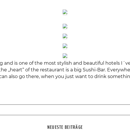
g and is one of the most stylish and beautiful hotels I´v
 the „heart“ of the restaurant is a big Sushi-Bar. Everywh
can also go there, when you just want to drink something
NEUESTE BEITRÄGE