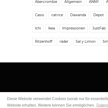
Abercrombie
Allgemein
ANNY
Casio
catrice
Dawanda
Depot
Ichi
Ikea
Impressionen
JustFab
Ritzenhoff
räder
Sal y Limon
Sm
Diese Website verwendet Cookies (vorab nur für essentielle
Website erhalten. Weitere können Sie ermöglichen.
Datens