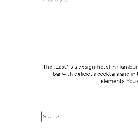
VERÖFFENTLICHT
13. MÄRZ 2012
AM
The „East“ is a design-hotel in Hambur
bar with delicious cocktails and in
elements. You 
Suche
nach: