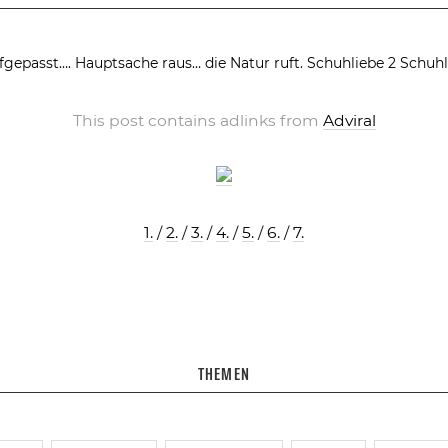
fgepasst….
Hauptsache raus… die Natur ruft.
Schuhliebe 2
Schuhl
This post contains adlinks from
Adviral
1.
/
2.
/
3.
/
4.
/
5.
/
6.
/
7.
THEMEN