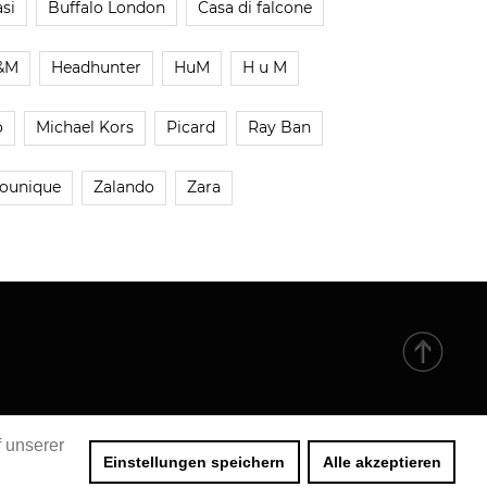
si
Buffalo London
Casa di falcone
&M
Headhunter
HuM
H u M
o
Michael Kors
Picard
Ray Ban
ounique
Zalando
Zara
f unserer
Einstellungen speichern
Alle akzeptieren