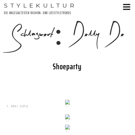
Zum
STYLEKULTUR
Inhalt
DIE ANGESAGTESTEN FASHION- UND LIFESTYLETRENDS
springen
Schlagwort:
Dolly Do
Shoeparty
VERÖFFENTLICHT
1. MAI 2012
AM