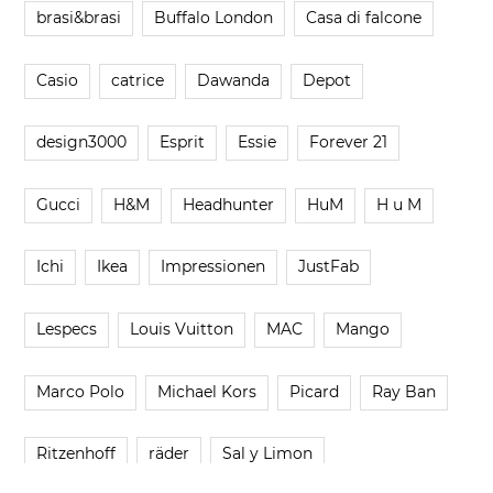
brasi&brasi
Buffalo London
Casa di falcone
Casio
catrice
Dawanda
Depot
design3000
Esprit
Essie
Forever 21
Gucci
H&M
Headhunter
HuM
H u M
Ichi
Ikea
Impressionen
JustFab
Lespecs
Louis Vuitton
MAC
Mango
Marco Polo
Michael Kors
Picard
Ray Ban
Ritzenhoff
räder
Sal y Limon