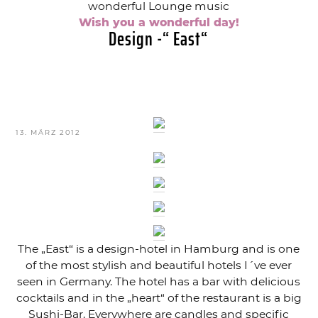
wonderful Lounge music
Wish you a wonderful day!
Design -“ East“
VERÖFFENTLICHT
13. MÄRZ 2012
AM
The „East“ is a design-hotel in Hamburg and is one
of the most stylish and beautiful hotels I´ve ever
seen in Germany. The hotel has a bar with delicious
cocktails and in the „heart“ of the restaurant is a big
Sushi-Bar. Everywhere are candles and specific