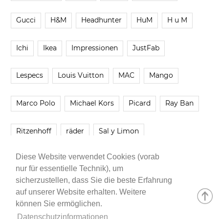
Gucci
H&M
Headhunter
HuM
H u M
Ichi
Ikea
Impressionen
JustFab
Lespecs
Louis Vuitton
MAC
Mango
Marco Polo
Michael Kors
Picard
Ray Ban
Ritzenhoff
räder
Sal y Limon
Diese Website verwendet Cookies (vorab
Smartbuyglasses
smash!
Steve Madden
nur für essentielle Technik), um
sicherzustellen, dass Sie die beste Erfahrung
Westwing
Younique
Zalando
Zara
auf unserer Website erhalten. Weitere
können Sie ermöglichen.
Datenschutzinformationen