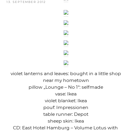
VERÖFFENTLICHT
13. SEPTEMBER 2012
AM
violet lanterns and leaves: bought in a little shop
near my hometown
pillow „Lounge – No 1“: selfmade
vase: Ikea
violet blanket: Ikea
pouf: Impressionen
table runner: Depot
sheep skin: Ikea
CD: East Hotel Hamburg – Volume Lotus with