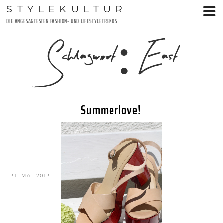
Zum
STYLEKULTUR
Inhalt
DIE ANGESAGTESTEN FASHION- UND LIFESTYLETRENDS
springen
Schlagwort:
East
Summerlove!
VERÖFFENTLICHT
31. MAI 2013
AM