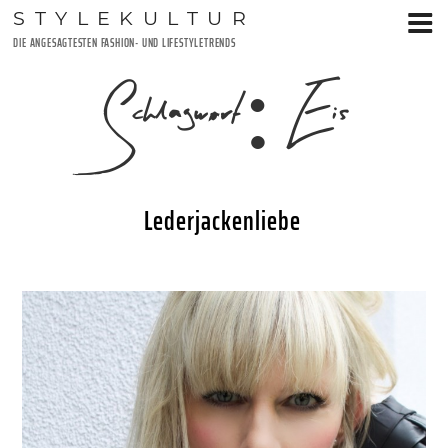
Zum
STYLEKULTUR
Inhalt
DIE ANGESAGTESTEN FASHION- UND LIFESTYLETRENDS
springen
Schlagwort:
Eis
Lederjackenliebe
VERÖFFENTLICHT
22. MAI 2017
AM