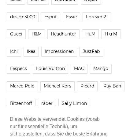
design3000
Esprit
Essie
Forever 21
Gucci
H&M
Headhunter
HuM
H u M
Ichi
Ikea
Impressionen
JustFab
Lespecs
Louis Vuitton
MAC
Mango
Marco Polo
Michael Kors
Picard
Ray Ban
Ritzenhoff
räder
Sal y Limon
Diese Website verwendet Cookies (vorab
Smartbuyglasses
smash!
Steve Madden
nur für essentielle Technik), um
sicherzustellen, dass Sie die beste Erfahrung