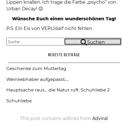
Lippen knallen, Ich trage die Farbe „psycho“ von
Urban Decay! 😉
Wünsche Euch einen wunderschönen Tag!
P.S. Ein Eis von
VERU
darf nicht fehlen.
Suche
Suchen
nach:
NEUESTE BEITRÄGE
Geschenke zum Muttertag
Weinliebhaber aufgepasst….
Hauptsache raus… die Natur ruft.
Schuhliebe 2
Schuhliebe
This post contains adlinks from
Adviral