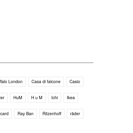
ffalo London
Casa di falcone
Casio
er
HuM
H u M
Ichi
Ikea
icard
Ray Ban
Ritzenhoff
räder