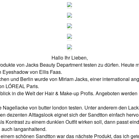
Hallo Ihr Lieben,
rodukte von Jacks Beauty Department testen zu dürfen. Heute m
n Eyeshadow von Ellis Faas.
en und Berlin wurde von Miriam Jacks, einer international ange
von LÓREAL Paris.
blick in die Welt der Hair & Make-up Profis. Angeboten werde
e Nagellacke von butter london testen. Unter anderem den Lack
 den dezenten Alttagslook eignet sich der Sandtton einfach her
 Kontrast zu einem dunklen Outfit wirken soll, dann passt eindeu
d auch langanhaltend.
n einem schönen Sandtton war das nächste Produkt, das ich get