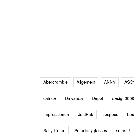
Abercrombie
Allgemein
ANNY
ASO
catrice
Dawanda
Depot
design300
Impressionen
JustFab
Lespecs
Lou
Sal y Limon
Smartbuyglasses
smash!