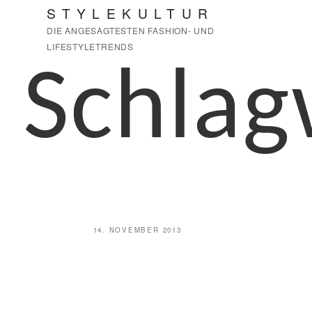
Zum
STYLEKULTUR
Inhalt
DIE ANGESAGTESTEN FASHION- UND
springen
LIFESTYLETRENDS
Schlag
VERÖFFENTLICHT
14. NOVEMBER 2013
AM