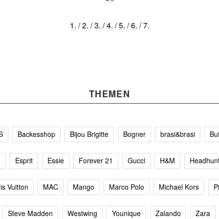
1.
/
2.
/
3.
/
4.
/
5.
/
6.
/
7.
THEMEN
S
Backesshop
Bijou Brigitte
Bogner
brasi&brasi
Bu
0
Esprit
Essie
Forever 21
Gucci
H&M
Headhunt
is Vuitton
MAC
Mango
Marco Polo
Michael Kors
P
Steve Madden
Westwing
Younique
Zalando
Zara