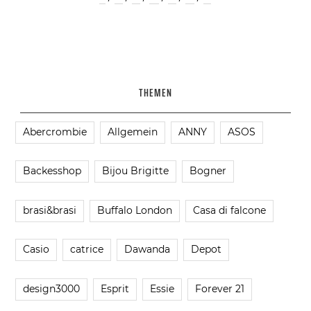
THEMEN
Abercrombie
Allgemein
ANNY
ASOS
Backesshop
Bijou Brigitte
Bogner
brasi&brasi
Buffalo London
Casa di falcone
Casio
catrice
Dawanda
Depot
design3000
Esprit
Essie
Forever 21