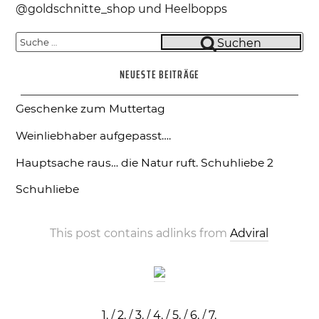
@goldschnitte_shop und Heelbopps
Suche
Suchen
nach:
NEUESTE BEITRÄGE
Geschenke zum Muttertag
Weinliebhaber aufgepasst….
Hauptsache raus… die Natur ruft.
Schuhliebe 2
Schuhliebe
This post contains adlinks from
Adviral
1.
/
2.
/
3.
/
4.
/
5.
/
6.
/
7.