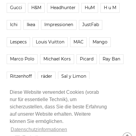
Gucci
H&M
Headhunter
HuM
H u M
Ichi
Ikea
Impressionen
JustFab
Lespecs
Louis Vuitton
MAC
Mango
Marco Polo
Michael Kors
Picard
Ray Ban
Ritzenhoff
räder
Sal y Limon
Diese Website verwendet Cookies (vorab
Smartbuyglasses
smash!
Steve Madden
nur für essentielle Technik), um
sicherzustellen, dass Sie die beste Erfahrung
Westwing
Younique
Zalando
Zara
auf unserer Website erhalten. Weitere
können Sie ermöglichen.
Datenschutzinformationen