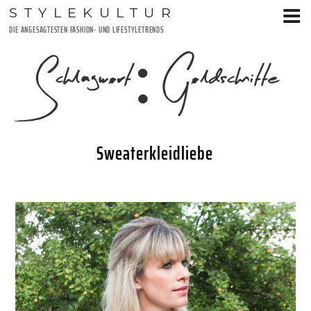
Zum
STYLEKULTUR
Inhalt
DIE ANGESAGTESTEN FASHION- UND LIFESTYLETRENDS
springen
Schlagwort:
Goldschnitte
Sweaterkleidliebe
VERÖFFENTLICHT
11. JULI 2018
AM