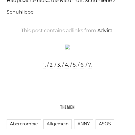
Hauptsache raus… die Natur ruft.
Schuhliebe 2
Schuhliebe
This post contains adlinks from
Adviral
1.
/
2.
/
3.
/
4.
/
5.
/
6.
/
7.
THEMEN
Abercrombie
Allgemein
ANNY
ASOS