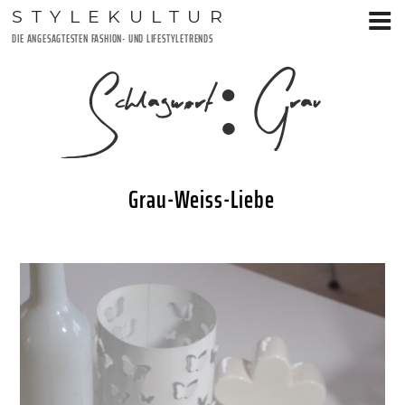
Zum
STYLEKULTUR
Inhalt
DIE ANGESAGTESTEN FASHION- UND LIFESTYLETRENDS
springen
Schlagwort:
Grau
Grau-Weiss-Liebe
VERÖFFENTLICHT
2. MÄRZ 2016
AM