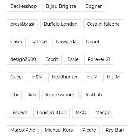
Backesshop
Bijou Brigitte
Bogner
brasi&brasi
Buffalo London
Casa di falcone
Casio
catrice
Dawanda
Depot
design3000
Esprit
Essie
Forever 21
Gucci
H&M
Headhunter
HuM
H u M
Ichi
Ikea
Impressionen
JustFab
Lespecs
Louis Vuitton
MAC
Mango
Marco Polo
Michael Kors
Picard
Ray Ban