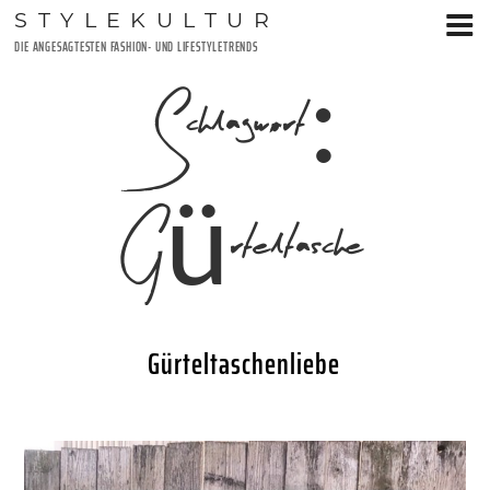
Zum
STYLEKULTUR
Inhalt
DIE ANGESAGTESTEN FASHION- UND LIFESTYLETRENDS
springen
Schlagwort:
Gürteltasche
Gürteltaschenliebe