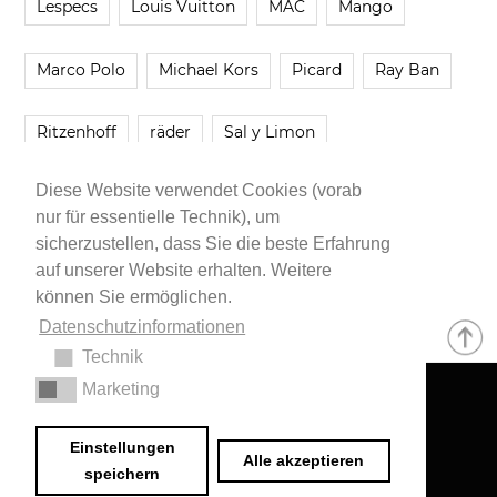
Lespecs
Louis Vuitton
MAC
Mango
Marco Polo
Michael Kors
Picard
Ray Ban
Ritzenhoff
räder
Sal y Limon
Diese Website verwendet Cookies (vorab
Smartbuyglasses
smash!
Steve Madden
nur für essentielle Technik), um
sicherzustellen, dass Sie die beste Erfahrung
Westwing
Younique
Zalando
Zara
auf unserer Website erhalten. Weitere
können Sie ermöglichen.
Datenschutzinformationen
Technik
Marketing
Impressum
•
Datenschutzerklärung
© 2020 Dr. Sarah Schwab-Jung
Einstellungen
Alle akzeptieren
speichern