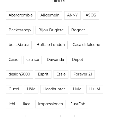
THEMEN
Abercrombie
Allgemein
ANNY
ASOS
Backesshop
Bijou Brigitte
Bogner
brasi&brasi
Buffalo London
Casa di falcone
Casio
catrice
Dawanda
Depot
design3000
Esprit
Essie
Forever 21
Gucci
H&M
Headhunter
HuM
H u M
Ichi
Ikea
Impressionen
JustFab