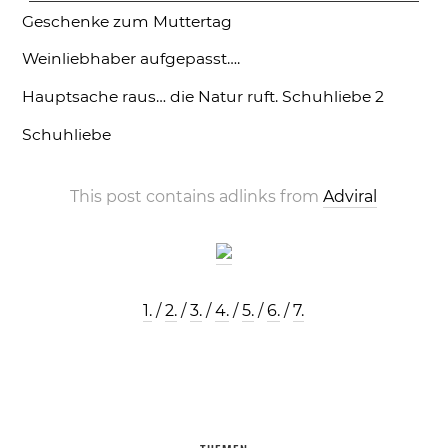
Geschenke zum Muttertag
Weinliebhaber aufgepasst….
Hauptsache raus… die Natur ruft.
Schuhliebe 2
Schuhliebe
This post contains adlinks from
Adviral
1.
/
2.
/
3.
/
4.
/
5.
/
6.
/
7.