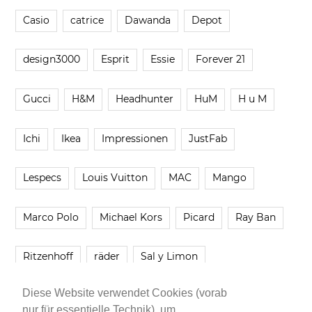
Casio
catrice
Dawanda
Depot
design3000
Esprit
Essie
Forever 21
Gucci
H&M
Headhunter
HuM
H u M
Ichi
Ikea
Impressionen
JustFab
Lespecs
Louis Vuitton
MAC
Mango
Marco Polo
Michael Kors
Picard
Ray Ban
Ritzenhoff
räder
Sal y Limon
Diese Website verwendet Cookies (vorab
Smartbuyglasses
smash!
Steve Madden
nur für essentielle Technik), um