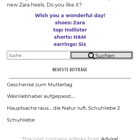
new Zara heels. Do you like it?
Wish you a wonderful day!
shoes: Zara
top: Hollister
shorts: H&M
earrings: Six
Suche
Suchen
nach:
NEUESTE BEITRÄGE
Geschenke zum Muttertag
Weinliebhaber aufgepasst….
Hauptsache raus… die Natur ruft.
Schuhliebe 2
Schuhliebe
This post contains adlinks from
Adviral