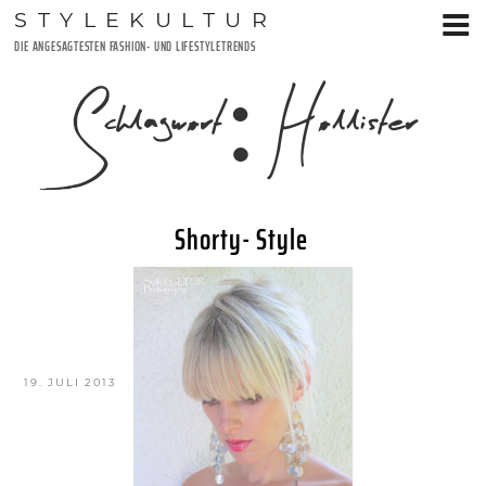
Zum
STYLEKULTUR
Inhalt
DIE ANGESAGTESTEN FASHION- UND LIFESTYLETRENDS
springen
Schlagwort:
Hollister
Shorty- Style
VERÖFFENTLICHT
19. JULI 2013
AM