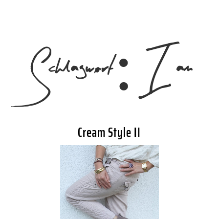
Schlagwort:
I am
Cream Style II