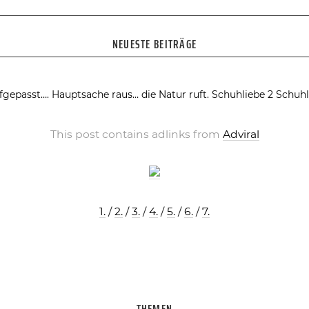
NEUESTE BEITRÄGE
fgepasst….
Hauptsache raus… die Natur ruft.
Schuhliebe 2
Schuhl
This post contains adlinks from
Adviral
1.
/
2.
/
3.
/
4.
/
5.
/
6.
/
7.
THEMEN