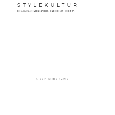
Zum
STYLEKULTUR
Inhalt
DIE ANGESAGTESTEN FASHION- UND LIFESTYLETRENDS
springen
VERÖFFENTLICHT
17. SEPTEMBER 2012
AM