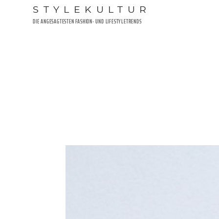
Zum
STYLEKULTUR
Inhalt
DIE ANGESAGTESTEN FASHION- UND LIFESTYLETRENDS
springen
VERÖFFENTLICHT
14. JANUAR 2017
AM