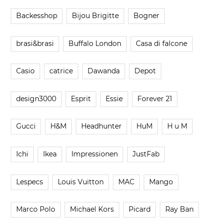
Backesshop
Bijou Brigitte
Bogner
brasi&brasi
Buffalo London
Casa di falcone
Casio
catrice
Dawanda
Depot
design3000
Esprit
Essie
Forever 21
Gucci
H&M
Headhunter
HuM
H u M
Ichi
Ikea
Impressionen
JustFab
Lespecs
Louis Vuitton
MAC
Mango
Marco Polo
Michael Kors
Picard
Ray Ban