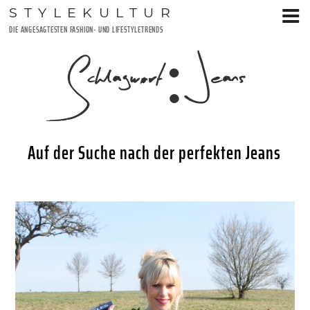
Zum
STYLEKULTUR
Inhalt
DIE ANGESAGTESTEN FASHION- UND LIFESTYLETRENDS
springen
Schlagwort:
Jeans
Auf der Suche nach der perfekten Jeans
VERÖFFENTLICHT
10. MÄRZ 2016
AM