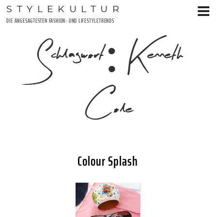
Zum
STYLEKULTUR
Inhalt
DIE ANGESAGTESTEN FASHION- UND LIFESTYLETRENDS
springen
Schlagwort:
Kenneth
Cole
Colour Splash