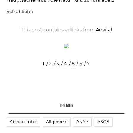
Hauptsache raus… die Natur ruft.
Schuhliebe 2
Schuhliebe
This post contains adlinks from
Adviral
1.
/
2.
/
3.
/
4.
/
5.
/
6.
/
7.
THEMEN
Abercrombie
Allgemein
ANNY
ASOS