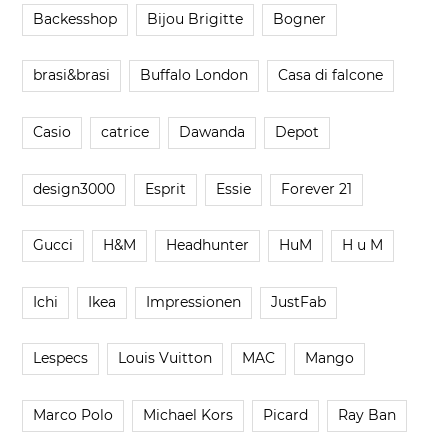
Backesshop
Bijou Brigitte
Bogner
brasi&brasi
Buffalo London
Casa di falcone
Casio
catrice
Dawanda
Depot
design3000
Esprit
Essie
Forever 21
Gucci
H&M
Headhunter
HuM
H u M
Ichi
Ikea
Impressionen
JustFab
Lespecs
Louis Vuitton
MAC
Mango
Marco Polo
Michael Kors
Picard
Ray Ban