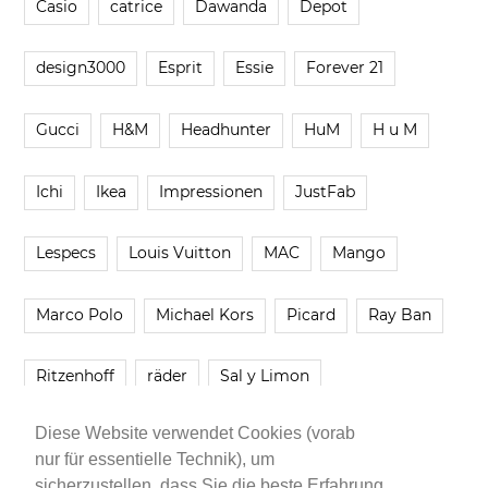
Casio
catrice
Dawanda
Depot
design3000
Esprit
Essie
Forever 21
Gucci
H&M
Headhunter
HuM
H u M
Ichi
Ikea
Impressionen
JustFab
Lespecs
Louis Vuitton
MAC
Mango
Marco Polo
Michael Kors
Picard
Ray Ban
Ritzenhoff
räder
Sal y Limon
Diese Website verwendet Cookies (vorab
Smartbuyglasses
smash!
Steve Madden
nur für essentielle Technik), um
sicherzustellen, dass Sie die beste Erfahrung