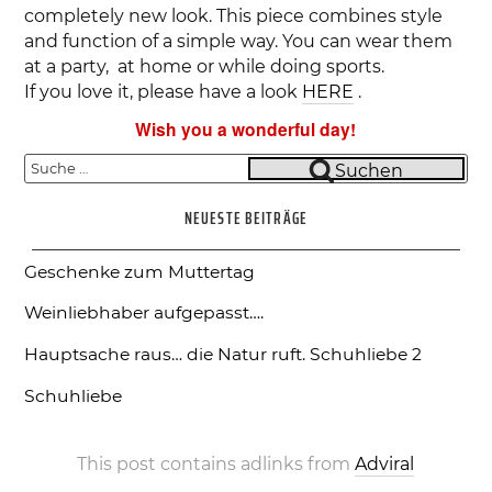
completely new look. This piece combines style
and function of a simple way. You can wear them
at a party, at home or while doing sports.
If you love it, please have a look
HERE
.
Wish you a wonderful day!
Suche
Suchen
nach:
NEUESTE BEITRÄGE
Geschenke zum Muttertag
Weinliebhaber aufgepasst….
Hauptsache raus… die Natur ruft.
Schuhliebe 2
Schuhliebe
This post contains adlinks from
Adviral