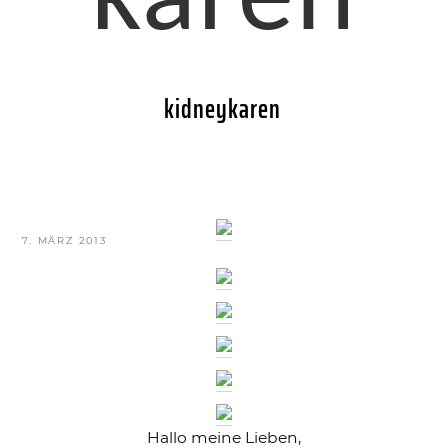
karen
kidneykaren
VERÖFFENTLICHT
7. MÄRZ 2013
AM
Hallo meine Lieben,