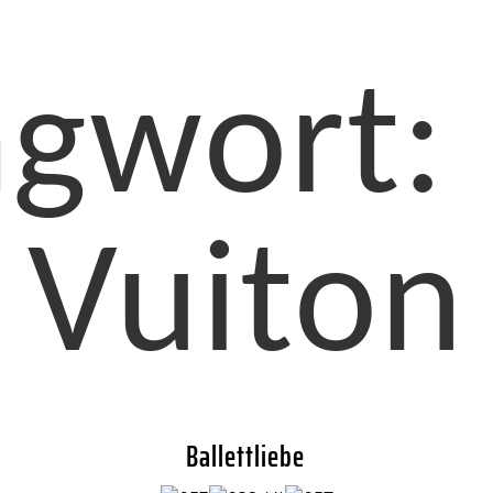
agwort:
Vuiton
Ballettliebe