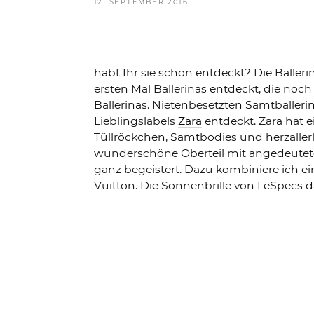
VERÖFFENTLICHT
12. SEPTEMBER 2016
AM
habt Ihr sie schon entdeckt? Die Balle
ersten Mal Ballerinas entdeckt, die noc
Ballerinas. Nietenbesetzten Samtballeri
Lieblingslabels
Zara
entdeckt. Zara hat e
Tüllröckchen, Samtbodies und herzalle
wunderschöne Oberteil mit angedeutet
ganz begeistert. Dazu kombiniere ich 
Vuitton. Die Sonnenbrille von LeSpecs d