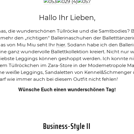
Hallo Ihr Lieben,
rinas, die wunderschönen Tüllröcke und die Samtbodies? 
h mehr den „richtigen“ Ballerinaschuhen der Balletttänzer
nas von Miu Miu seht Ihr
hier
. Sodann habe ich den Balle
ine ganz wundervolle Ballettkollektion kreiert. Nicht nu
rliebste Leggings können geshoppt werden. Ich konnte n
em Tüllröckchen im Zara-Store in der Modemetropole M
eine weiße Leggings, Sandaletten von Kennel&Schmenger 
arf wie immer auch bei diesem Outfit nicht fehlen!
Wünsche Euch einen wunderschönen Tag!
Business-Style II