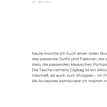
VERÖFFENTLICHT
28. MAI 2014
AM
heute möchte ich Euch einen tollen Bu
das passende Outfit sind Faktoren, di
dazu die passenden klassischen Pumps 
Die Tasche namens
Citybag
ist ein Allr
Geschäft, als auch zum Shoppen – im Frü
Als Accesoires kombiniere ich meinen 