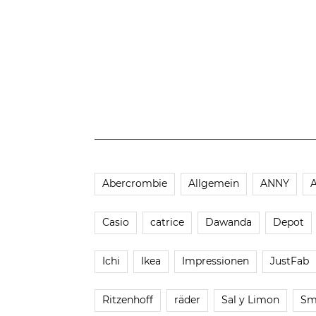
Abercrombie
Allgemein
ANNY
Casio
catrice
Dawanda
Depot
Ichi
Ikea
Impressionen
JustFab
Ritzenhoff
räder
Sal y Limon
Sm