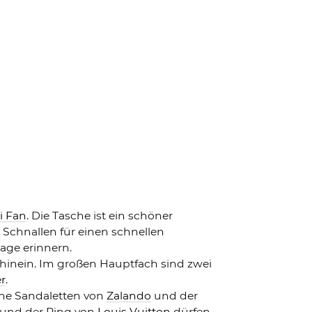
i Fan
. Die Tasche ist ein schöner
 Schnallen für einen schnellen
age erinnern.
 hinein. Im großen Hauptfach sind zwei
r
.
e Sandaletten von
Zalando
und der
und der Ring von
Louis Vuitton
dürfen