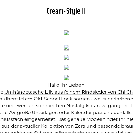
Cream-Style II
Hallo Ihr Lieben,
ne
Umhängetasche Lilly aus feinem Rindsleder von Chi Ch
g aufbereitetem Old-School Look sorgen zwei silberfarbene
nere und werden so manchen Nostalgiker an vergangene T
is zu A5-große Unterlagen oder Kalender passen ebenfalls
chlussfach eingearbeitet. Das genaue Modell findet Ihr
hie
us der aktueller Kollektion von
Zara
und passende braun
hönen goldenen Schmetterlingsohrringe von
sweet deluxe