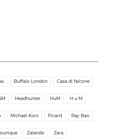
si
Buffalo London
Casa di falcone
&M
Headhunter
HuM
H u M
o
Michael Kors
Picard
Ray Ban
ounique
Zalando
Zara