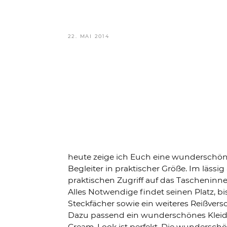
VERÖFFENTLICHT
22. MAI 2014
AM
heute zeige ich Euch eine wunderschö
Begleiter in praktischer Größe. Im lässi
praktischen Zugriff auf das Taschenin
Alles Notwendige findet seinen Platz, b
Steckfächer sowie ein weiteres Reißvers
Dazu passend ein wunderschönes Kleid a
Cream-Look ist perfekt. Die wundersc