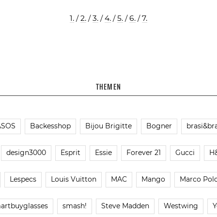
1.
/
2.
/
3.
/
4.
/
5.
/
6.
/
7.
THEMEN
ASOS
Backesshop
Bijou Brigitte
Bogner
brasi&bra
design3000
Esprit
Essie
Forever 21
Gucci
H
Lespecs
Louis Vuitton
MAC
Mango
Marco Pol
artbuyglasses
smash!
Steve Madden
Westwing
Y