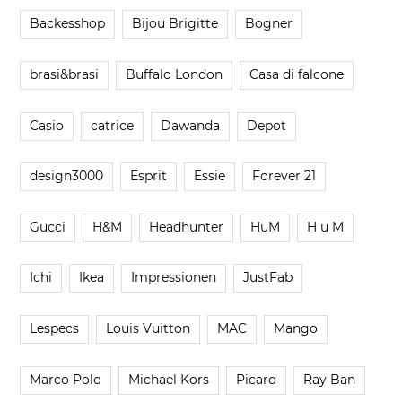
Backesshop
Bijou Brigitte
Bogner
brasi&brasi
Buffalo London
Casa di falcone
Casio
catrice
Dawanda
Depot
design3000
Esprit
Essie
Forever 21
Gucci
H&M
Headhunter
HuM
H u M
Ichi
Ikea
Impressionen
JustFab
Lespecs
Louis Vuitton
MAC
Mango
Marco Polo
Michael Kors
Picard
Ray Ban