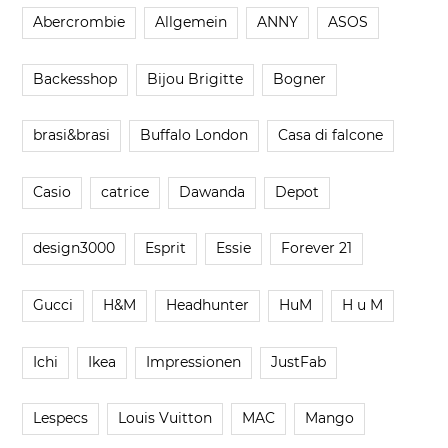
Abercrombie
Allgemein
ANNY
ASOS
Backesshop
Bijou Brigitte
Bogner
brasi&brasi
Buffalo London
Casa di falcone
Casio
catrice
Dawanda
Depot
design3000
Esprit
Essie
Forever 21
Gucci
H&M
Headhunter
HuM
H u M
Ichi
Ikea
Impressionen
JustFab
Lespecs
Louis Vuitton
MAC
Mango