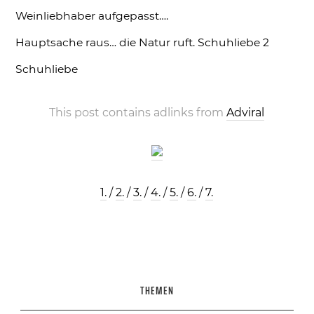
Weinliebhaber aufgepasst….
Hauptsache raus… die Natur ruft.
Schuhliebe 2
Schuhliebe
This post contains adlinks from
Adviral
1.
/
2.
/
3.
/
4.
/
5.
/
6.
/
7.
THEMEN