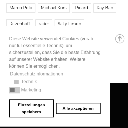
Marco Polo
Michael Kors
Picard
Ray Ban
Ritzenhoff
räder
Sal y Limon
Diese Website verwendet Cookies (vorab
Smartbuyglasses
smash!
Steve Madden
nur für essentielle Technik), um
sicherzustellen, dass Sie die beste Erfahrung
Westwing
Younique
Zalando
Zara
auf unserer Website erhalten. Weitere
können Sie ermöglichen.
Datenschutzinformationen
Technik
Marketing
Impressum
•
Datenschutzerklärung
© 2020 Dr. Sarah Schwab-Jung
Einstellungen
Alle akzeptieren
speichern