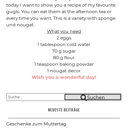
today I want to show you a recipe of my favourite
gugls. You can eat them at the afternoon tea or
every time you want. This is a variety with sponge
und nougat.
What you need
2 eggs
1 tablespoon cold water
70 g sugar
80 g flour
1 teaspoon baking powder
1 nougat decor
Wish you a wonderful day!
Suche
Suchen
nach:
NEUESTE BEITRÄGE
Geschenke zum Muttertag