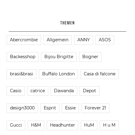
THEMEN
Abercrombie
Allgemein
ANNY
ASOS
Backesshop
Bijou Brigitte
Bogner
brasi&brasi
Buffalo London
Casa di falcone
Casio
catrice
Dawanda
Depot
design3000
Esprit
Essie
Forever 21
Gucci
H&M
Headhunter
HuM
H u M