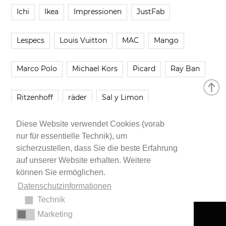
Ichi
Ikea
Impressionen
JustFab
Lespecs
Louis Vuitton
MAC
Mango
Marco Polo
Michael Kors
Picard
Ray Ban
Ritzenhoff
räder
Sal y Limon
Diese Website verwendet Cookies (vorab
Smartbuyglasses
smash!
Steve Madden
nur für essentielle Technik), um
sicherzustellen, dass Sie die beste Erfahrung
Westwing
Younique
Zalando
Zara
auf unserer Website erhalten. Weitere
können Sie ermöglichen.
Datenschutzinformationen
Technik
Marketing
Impressum
•
Datenschutzerklärung