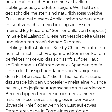
heute möchte ich Euch meine aktuellen
Lieblingsbeautyprodukte zeigen. Wer hätte es
gedacht die meisten sind natürlich rosa! Welche
Frau kann bei diesem Anblick schon widerstehen.
Ihr seht zunächst mein Lieblingsaccessoire,
meine „Hey Macarena“ Sonnenbrille von LeSpecs (
im Sale bei Zalando
). Diese hat verspiegelte Gläser
und einen zart rosefarbenen Rahmen.
Lieblingsduft ist aktuell See by Chloe. Er duftet so
herrlich frisch nach Frühjahr und Sommer. Für ein
perfektes Make-up, das sich sanft auf der Haut
anfühlt ohne zu Glänzen oder zu Spannen greife
ich zu der Flüssig Foundation von Younique in
dem Farbton „Scarlet“, die Ihr
hier
seht. Passend
dazu trage ich den Concealer – meist eine Nuance
heller -, um jegliche Augenschatten zu verdecken.
Bei den Lippen tendiere ich immer zu einem
frischen Rose, sei es als Lipgloss in der Farbe
„loveable“ (
hier
) oder wenn ich Lust auf etwas
Dezenteres habe in Form eines getönten