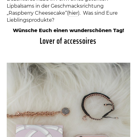
Lipbalsams in der Geschmacksrichtung
„Raspberry Cheesecake“(
hier
). Was sind Eure
Lieblingsprodukte?
Wünsche Euch einen wunderschönen Tag!
Lover of accessoires
VERÖFFENTLICHT
6. JANUAR 2016
AM