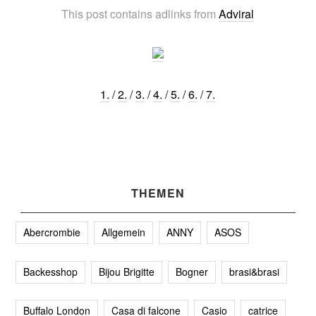
This post contains adlinks from
Adviral
1.
/
2.
/
3.
/
4.
/
5.
/
6.
/
7.
THEMEN
Abercrombie
Allgemein
ANNY
ASOS
Backesshop
Bijou Brigitte
Bogner
brasi&brasi
Buffalo London
Casa di falcone
Casio
catrice