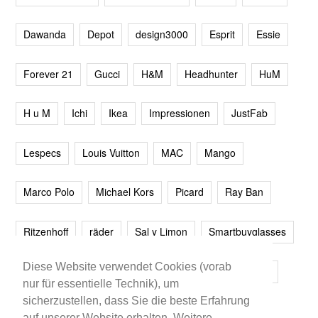
Dawanda
Depot
design3000
Esprit
Essie
Forever 21
Gucci
H&M
Headhunter
HuM
H u M
Ichi
Ikea
Impressionen
JustFab
Lespecs
Louis Vuitton
MAC
Mango
Marco Polo
Michael Kors
Picard
Ray Ban
Ritzenhoff
räder
Sal y Limon
Smartbuyglasses
Diese Website verwendet Cookies (vorab
smash!
Steve Madden
Westwing
Younique
nur für essentielle Technik), um
sicherzustellen, dass Sie die beste Erfahrung
Zalando
Zara
auf unserer Website erhalten. Weitere