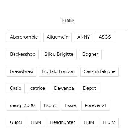
THEMEN
Abercrombie
Allgemein
ANNY
ASOS
Backesshop
Bijou Brigitte
Bogner
brasi&brasi
Buffalo London
Casa di falcone
Casio
catrice
Dawanda
Depot
design3000
Esprit
Essie
Forever 21
Gucci
H&M
Headhunter
HuM
H u M