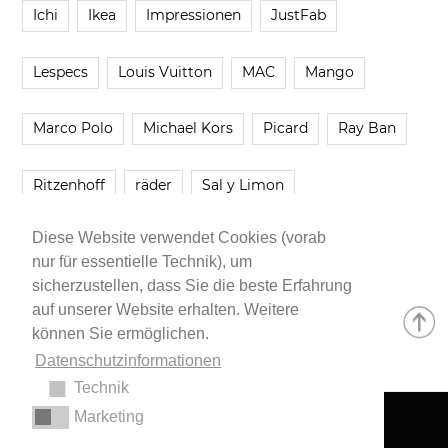
Ichi
Ikea
Impressionen
JustFab
Lespecs
Louis Vuitton
MAC
Mango
Marco Polo
Michael Kors
Picard
Ray Ban
Ritzenhoff
räder
Sal y Limon
Diese Website verwendet Cookies (vorab
Smartbuyglasses
smash!
Steve Madden
nur für essentielle Technik), um
sicherzustellen, dass Sie die beste Erfahrung
Westwing
Younique
Zalando
Zara
auf unserer Website erhalten. Weitere
können Sie ermöglichen.
Datenschutzinformationen
Technik
Marketing
Impressum
•
Datenschutzerklärung