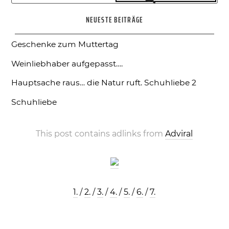
nach:
NEUESTE BEITRÄGE
Geschenke zum Muttertag
Weinliebhaber aufgepasst….
Hauptsache raus… die Natur ruft.
Schuhliebe 2
Schuhliebe
This post contains adlinks from
Adviral
1.
/
2.
/
3.
/
4.
/
5.
/
6.
/
7.