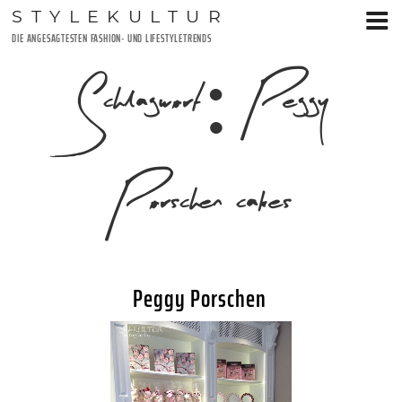
Zum
STYLEKULTUR
Inhalt
DIE ANGESAGTESTEN FASHION- UND LIFESTYLETRENDS
springen
Schlagwort:
Peggy
Porschen cakes
Peggy Porschen