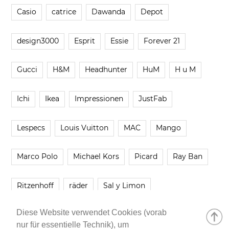
Casio
catrice
Dawanda
Depot
design3000
Esprit
Essie
Forever 21
Gucci
H&M
Headhunter
HuM
H u M
Ichi
Ikea
Impressionen
JustFab
Lespecs
Louis Vuitton
MAC
Mango
Marco Polo
Michael Kors
Picard
Ray Ban
Ritzenhoff
räder
Sal y Limon
Diese Website verwendet Cookies (vorab
Smartbuyglasses
smash!
Steve Madden
nur für essentielle Technik), um