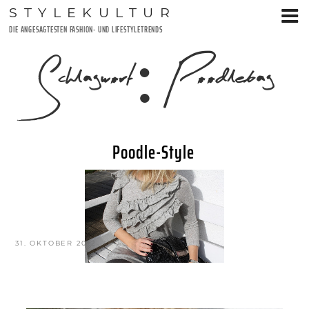
Zum
STYLEKULTUR
Inhalt
DIE ANGESAGTESTEN FASHION- UND LIFESTYLETRENDS
springen
Schlagwort:
Poodlebag
Poodle-Style
VERÖFFENTLICHT
31. OKTOBER 2012
AM