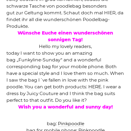
schwarze Tasche von poodlebag besonders
gut zur Geltung kommt. Schaut doch mal HIER, da
findet ihr all die wunderschönen Poodelbag-
Produkte.
Wünsche Euche einen wunderschönen
sonnigen Tag!
Hello my lovely readers,
today I want to show you an amazing
bag „Funkyline-Sunday“ and a wonderful
corresponding bag for your mobile phone. Both
have a special style and I love them so much. When
I saw the bag I´ve fallen in love with the pink
poodle. You can get both products:
HERE
. I wear a
dress by Juicy Couture and I think the bag suits
perfect to that outfit. Do you like it?
Wish you a wonderful and sunny day!
bag:
Pinkpoodle
bag for mobile phone:
Pinkpoodle