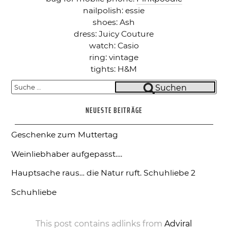
nailpolish: essie
shoes: Ash
dress: Juicy Couture
watch: Casio
ring: vintage
tights: H&M
Suche
Suchen
nach:
NEUESTE BEITRÄGE
Geschenke zum Muttertag
Weinliebhaber aufgepasst….
Hauptsache raus… die Natur ruft.
Schuhliebe 2
Schuhliebe
This post contains adlinks from
Adviral