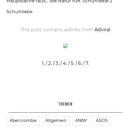
Hauptsache raus… die Natur ruft.
Schuhliebe 2
Schuhliebe
This post contains adlinks from
Adviral
1.
/
2.
/
3.
/
4.
/
5.
/
6.
/
7.
THEMEN
Abercrombie
Allgemein
ANNY
ASOS