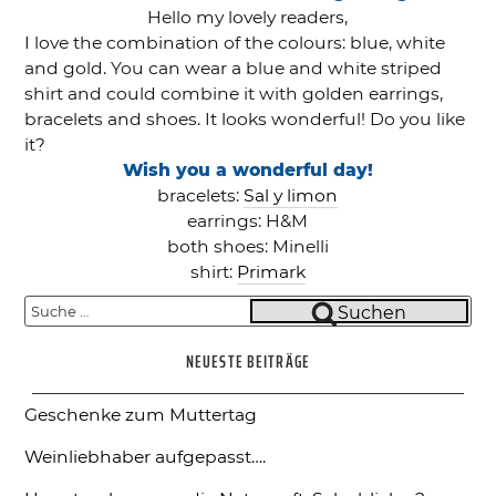
Hello my lovely readers,
I love the combination of the colours: blue, white
and gold. You can wear a blue and white striped
shirt and could combine it with golden earrings,
bracelets and shoes. It looks wonderful! Do you like
it?
Wish you a wonderful day!
bracelets:
Sal y limon
earrings: H&M
both shoes: Minelli
shirt:
Primark
Suche
Suchen
nach:
NEUESTE BEITRÄGE
Geschenke zum Muttertag
Weinliebhaber aufgepasst….