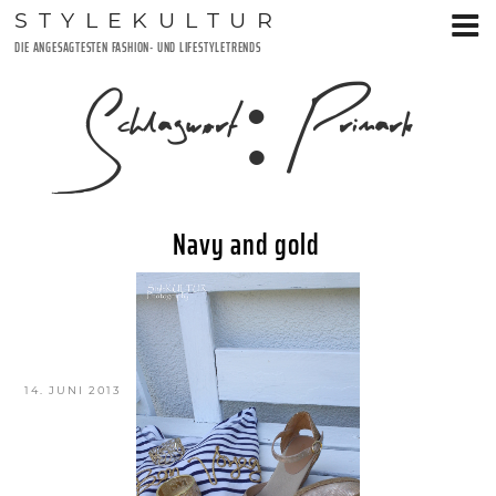
Zum
STYLEKULTUR
Inhalt
DIE ANGESAGTESTEN FASHION- UND LIFESTYLETRENDS
springen
Schlagwort:
Primark
Navy and gold
VERÖFFENTLICHT
14. JUNI 2013
AM