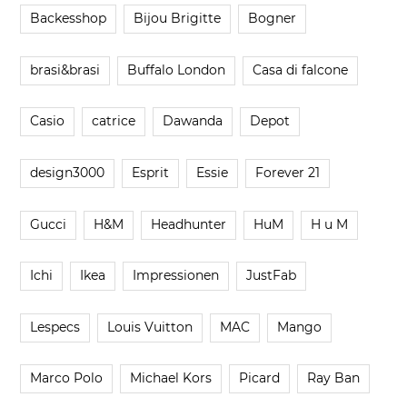
Backesshop
Bijou Brigitte
Bogner
brasi&brasi
Buffalo London
Casa di falcone
Casio
catrice
Dawanda
Depot
design3000
Esprit
Essie
Forever 21
Gucci
H&M
Headhunter
HuM
H u M
Ichi
Ikea
Impressionen
JustFab
Lespecs
Louis Vuitton
MAC
Mango
Marco Polo
Michael Kors
Picard
Ray Ban