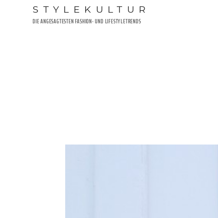
Zum
STYLEKULTUR
Inhalt
DIE ANGESAGTESTEN FASHION- UND LIFESTYLETRENDS
springen
VERÖFFENTLICHT
4. OKTOBER 2016
AM