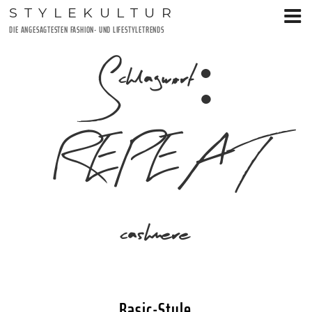
Zum
STYLEKULTUR
Inhalt
DIE ANGESAGTESTEN FASHION- UND LIFESTYLETRENDS
springen
Schlagwort:
REPEAT
cashmere
Basic-Style