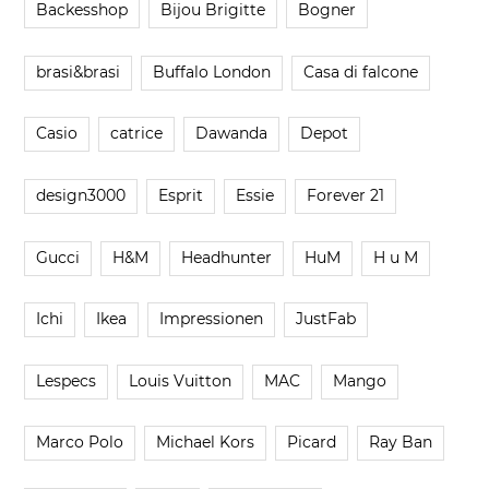
Backesshop
Bijou Brigitte
Bogner
brasi&brasi
Buffalo London
Casa di falcone
Casio
catrice
Dawanda
Depot
design3000
Esprit
Essie
Forever 21
Gucci
H&M
Headhunter
HuM
H u M
Ichi
Ikea
Impressionen
JustFab
Lespecs
Louis Vuitton
MAC
Mango
Marco Polo
Michael Kors
Picard
Ray Ban