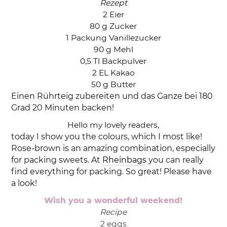
Rezept
2 Eier
80 g Zucker
1 Packung Vanillezucker
90 g Mehl
0,5 Tl Backpulver
2 EL Kakao
50 g Butter
Einen Rührteig zubereiten und das Ganze bei 180
Grad 20 Minuten backen!
Hello my lovely readers,
today I show you the colours, which I most like!
Rose-brown is an amazing combination, especially
for packing sweets. At
Rheinbags
you can really
find everything for packing. So great! Please have
a look!
Wish you a wonderful weekend!
Recipe
2 eggs