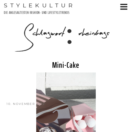
Zum
STYLEKULTUR
Inhalt
DIE ANGESAGTESTEN FASHION- UND LIFESTYLETRENDS
springen
Schlagwort:
rheinbags
Mini-Cake
VERÖFFENTLICHT
10. NOVEMBER 2012
AM