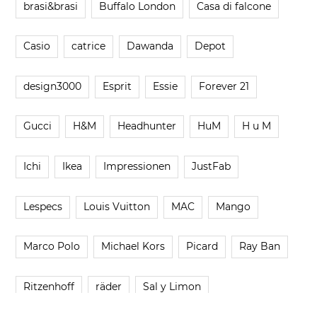
brasi&brasi
Buffalo London
Casa di falcone
Casio
catrice
Dawanda
Depot
design3000
Esprit
Essie
Forever 21
Gucci
H&M
Headhunter
HuM
H u M
Ichi
Ikea
Impressionen
JustFab
Lespecs
Louis Vuitton
MAC
Mango
Marco Polo
Michael Kors
Picard
Ray Ban
Ritzenhoff
räder
Sal y Limon