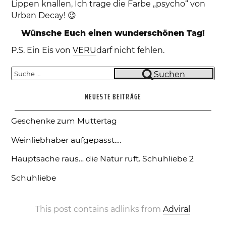
Lippen knallen, Ich trage die Farbe „psycho“ von
Urban Decay! 😉
Wünsche Euch einen wunderschönen Tag!
P.S. Ein Eis von
VERU
darf nicht fehlen.
Suche
Suchen
nach:
NEUESTE BEITRÄGE
Geschenke zum Muttertag
Weinliebhaber aufgepasst….
Hauptsache raus… die Natur ruft.
Schuhliebe 2
Schuhliebe
This post contains adlinks from
Adviral