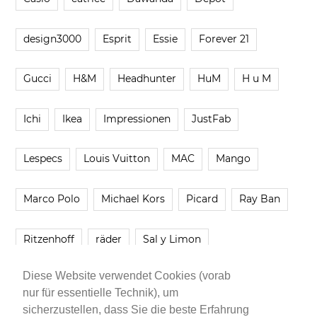
design3000
Esprit
Essie
Forever 21
Gucci
H&M
Headhunter
HuM
H u M
Ichi
Ikea
Impressionen
JustFab
Lespecs
Louis Vuitton
MAC
Mango
Marco Polo
Michael Kors
Picard
Ray Ban
Ritzenhoff
räder
Sal y Limon
Diese Website verwendet Cookies (vorab
Smartbuyglasses
smash!
Steve Madden
nur für essentielle Technik), um
sicherzustellen, dass Sie die beste Erfahrung