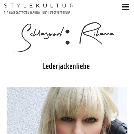
Zum
STYLEKULTUR
Inhalt
DIE ANGESAGTESTEN FASHION- UND LIFESTYLETRENDS
springen
Schlagwort:
Rihanna
Lederjackenliebe
VERÖFFENTLICHT
22. MAI 2017
AM