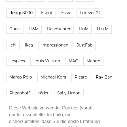
design3000
Esprit
Essie
Forever 21
Gucci
H&M
Headhunter
HuM
H u M
Ichi
Ikea
Impressionen
JustFab
Lespecs
Louis Vuitton
MAC
Mango
Marco Polo
Michael Kors
Picard
Ray Ban
Ritzenhoff
räder
Sal y Limon
Diese Website verwendet Cookies (vorab
Smartbuyglasses
smash!
Steve Madden
nur für essentielle Technik), um
sicherzustellen, dass Sie die beste Erfahrung
Westwing
Younique
Zalando
Zara