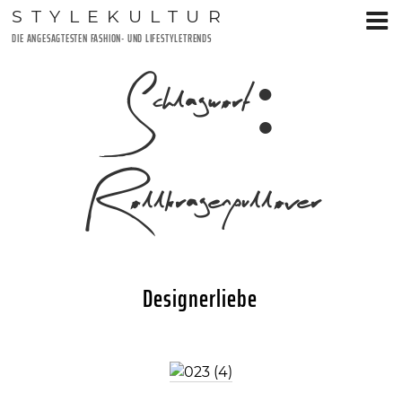
Zum
STYLEKULTUR
Inhalt
DIE ANGESAGTESTEN FASHION- UND LIFESTYLETRENDS
springen
Schlagwort:
Rollkragenpullover
Designerliebe