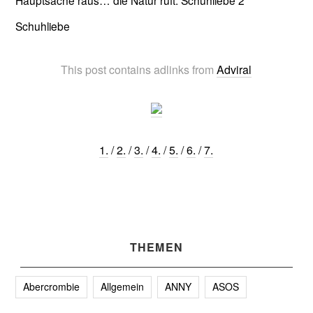
Schuhliebe
This post contains adlinks from
Adviral
1.
/
2.
/
3.
/
4.
/
5.
/
6.
/
7.
THEMEN
Abercrombie
Allgemein
ANNY
ASOS