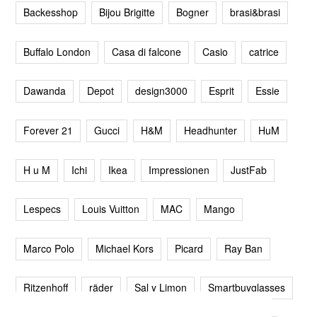
Backesshop
Bijou Brigitte
Bogner
brasi&brasi
Buffalo London
Casa di falcone
Casio
catrice
Dawanda
Depot
design3000
Esprit
Essie
Forever 21
Gucci
H&M
Headhunter
HuM
H u M
Ichi
Ikea
Impressionen
JustFab
Lespecs
Louis Vuitton
MAC
Mango
Marco Polo
Michael Kors
Picard
Ray Ban
Ritzenhoff
räder
Sal y Limon
Smartbuyglasses