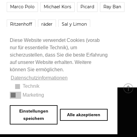
Marco Polo
Michael Kors
Picard
Ray Ban
Ritzenhoff
räder
Sal y Limon
Diese Website verwendet Cookies (vorab
Smartbuyglasses
smash!
Steve Madden
nur für essentielle Technik), um
sicherzustellen, dass Sie die beste Erfahrung
Westwing
Younique
Zalando
Zara
auf unserer Website erhalten. Weitere
können Sie ermöglichen.
Datenschutzinformationen
Technik
Marketing
Impressum
•
Datenschutzerklärung
© 2020 Dr. Sarah Schwab-Jung
Einstellungen
Alle akzeptieren
speichern