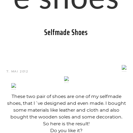
e shoes
Selfmade Shoes
VERÖFFENTLICHT
7. MAI 2012
AM
These two pair of shoes are one of my selfmade
shoes, that I´ve designed and even made. I bought
some materials like leather and cloth and also
bought the wooden soles and some decoration.
So here is the result!
Do you like it?