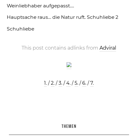
Weinliebhaber aufgepasst….
Hauptsache raus… die Natur ruft.
Schuhliebe 2
Schuhliebe
This post contains adlinks from
Adviral
1.
/
2.
/
3.
/
4.
/
5.
/
6.
/
7.
THEMEN