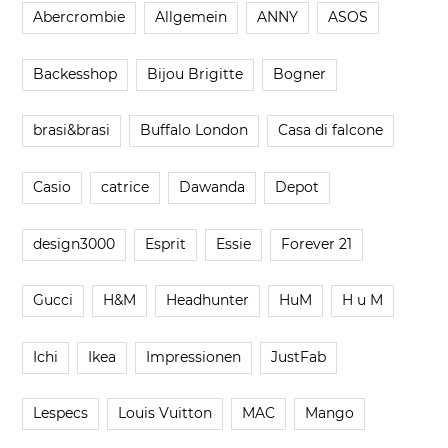
Abercrombie
Allgemein
ANNY
ASOS
Backesshop
Bijou Brigitte
Bogner
brasi&brasi
Buffalo London
Casa di falcone
Casio
catrice
Dawanda
Depot
design3000
Esprit
Essie
Forever 21
Gucci
H&M
Headhunter
HuM
H u M
Ichi
Ikea
Impressionen
JustFab
Lespecs
Louis Vuitton
MAC
Mango