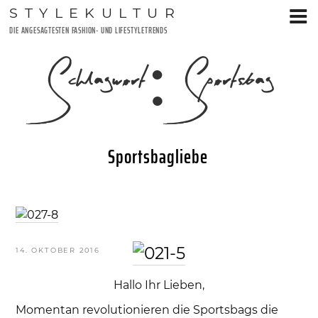
Zum
STYLEKULTUR
Inhalt
DIE ANGESAGTESTEN FASHION- UND LIFESTYLETRENDS
springen
Schlagwort:
Sportsbag
Sportsbagliebe
VERÖFFENTLICHT
14. OKTOBER 2016
AM
Hallo Ihr Lieben,
Momentan revolutionieren die Sportsbags die