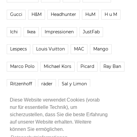
Gucci
H&M
Headhunter
HuM
H u M
Ichi
Ikea
Impressionen
JustFab
Lespecs
Louis Vuitton
MAC
Mango
Marco Polo
Michael Kors
Picard
Ray Ban
Ritzenhoff
räder
Sal y Limon
Diese Website verwendet Cookies (vorab
Smartbuyglasses
smash!
Steve Madden
nur für essentielle Technik), um
sicherzustellen, dass Sie die beste Erfahrung
Westwing
Younique
Zalando
Zara
auf unserer Website erhalten. Weitere
können Sie ermöglichen.